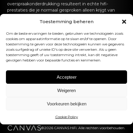
overspraakonderdrukking resulteert in echte hifi-
prestaties die je normaal gesproken alleen krijgt van
speciale hifi-geluidssystemen.
Toestemming beheren
Neem contact met ons op
Om de beste ervaringen te bieden, gebruiken we technologieën zoals
cookies om apparaatinformatie op te slaan en/of te openen. Door
hello@canvashifi.com
Bel +45 29 75 00 45
toestemming te geven voor deze technologieën kunnen we gegevens
zoals surfgedrag of unieke ID's op deze site verwerken. Als u geen
CANVAS HiFi ApS
toestemming geeft of uw toestemming intrekt, kan dit negatieve
gevolgen hebben voor bepaalde functies en kenmerken.
Flade Engvej 4
9900 Frederikshavn
Denemarken
Accepteer
BTW-nummer:
DK43519425
Weigeren
Volg ons
Voorkeuren bekijken
Cookie Policy
©2026 CANVAS HiFi. Alle rechten voorbehouden.