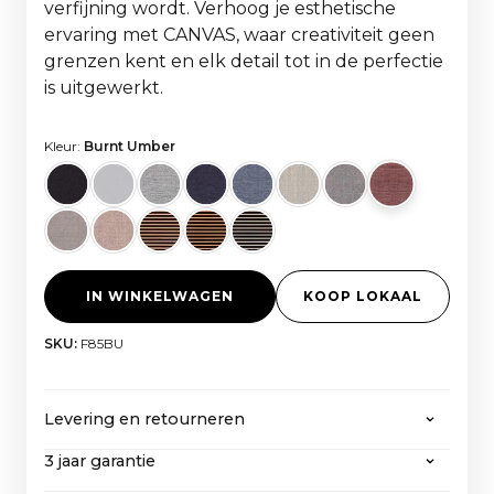
verfijning wordt. Verhoog je esthetische
ervaring met CANVAS, waar creativiteit geen
grenzen kent en elk detail tot in de perfectie
is uitgewerkt.
Kleur:
Burnt Umber
IN WINKELWAGEN
KOOP LOKAAL
SKU:
F85BU
Levering en retourneren
3 jaar garantie
CANVAS biedt gratis verzending op alle
bestellingen van meer dan 2000 euro, inclusief