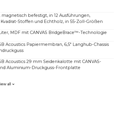
 magnetisch befestigt, in 12 Ausführungen,
h Kvadrat-Stoffen und Echtholz, in 55-Zoll-Größen
4 Liter, MDF mit CANVAS BridgeBrace™-Technologie
 SB Acoustics Papiermembran, 6,5" Langhub-Chassis
mdruckguss
 SB Acoustics 29 mm Seidenkalotte mit CANVAS-
 und Aluminium-Druckguss-Frontplatte
SB Acoustics, verlustarm, hohe Präzision, großer Hub
iew all
asiges FIR, hohe Ordnung
Verstärker der Klasse D mit insgesamt 250 Watt, aber
Schalldruck als herkömmliche Soundbars mit 1000
haben sich gefragt, warum CANVAS HiFi tiefer und