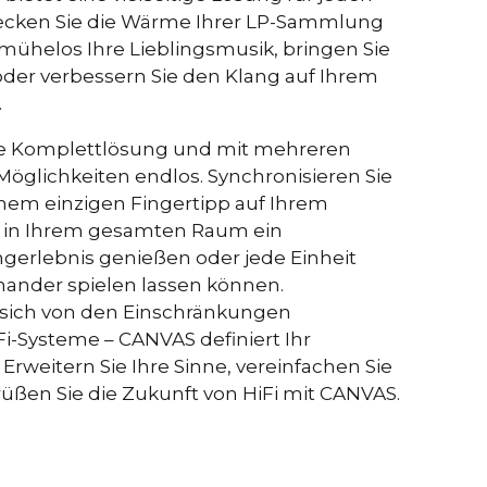
ecken Sie die Wärme Ihrer LP-Sammlung
rker Analog Devices 300 MIPS Quad-Core mit BACCH
mühelos Ihre Lieblingsmusik, bringen Sie
 oder verbessern Sie den Klang auf Ihrem
-App wird das eingebaute Mikrofon des iPhones oder
.
e Zen Mic verwendet
hre Komplettlösung und mit mehreren
slink, Analog, Apple AirPlay 2 (mehrere Räume),
 Möglichkeiten endlos. Synchronisieren Sie
mehrere Räume), Roon, Tidal, Spotify Connect, DLNA.
nem einzigen Fingertipp auf Ihrem
tomatisch aktivierte Eingabe über in CANVAS
ie in Ihrem gesamten Raum ein
 Steuereinheit zur Verbindung mit vorhandenen
gerlebnis genießen oder jede Einheit
stemen wie Sonos App, Bluetooth, B&O App,
ander spielen lassen können.
EOS, Bose App, Samsung App oder anderen
ten. Bei Sonderwünschen kontaktieren Sie unseren
 sich von den Einschränkungen
lfe bei der Konfiguration.
i-Systeme – CANVAS definiert Ihr
Erweitern Sie Ihre Sinne, vereinfachen Sie
matischer OTA. Hardware-Elektronik aktualisierbar
üßen Sie die Zukunft von HiFi mit CANVAS.