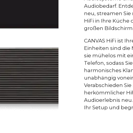
Audiobedarf. Entd
Leistungssta
DSP
neu, streamen Sie 
3D-Filter
HiFi in Ihre Küche
Über die iOS
RAUMKORREKTUR
großen Bildschirm
das optional
CANVAS HiFi ist I
HDMI eARC, To
KONNEKTIVITÄT
Einheiten sind die
Google Cast (
sie mühelos mit ei
Zusätzlich au
Telefon, sodass S
ausblendbare
harmonisches Klan
Steuerungssy
unabhängig vonein
Bluesound, H
Steuereinhei
Verabschieden Sie
Support für Hi
herkömmlicher HiF
Audioerlebnis neu. 
Software auto
AKTUALISIERUNGEN
Ihr Setup und begr