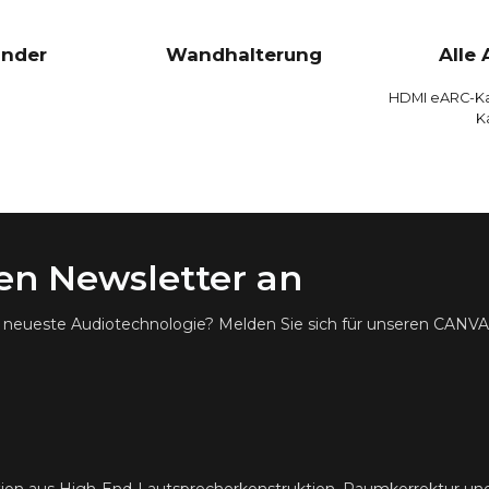
nder
Wandhalterung
Alle
HDMI eARC-Ka
K
ren Newsletter an
ie neueste Audiotechnologie? Melden Sie sich für unseren CANV
ion aus High-End-Lautsprecherkonstruktion, Raumkorrektur u