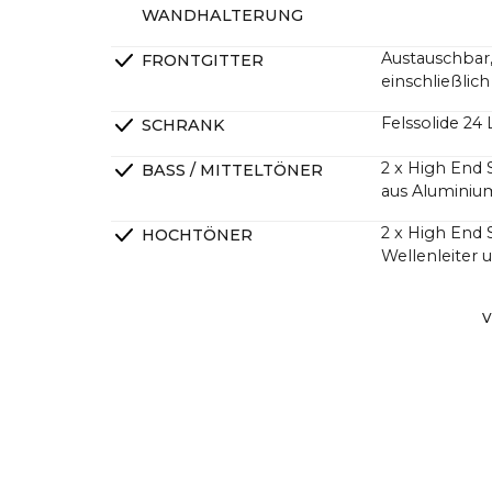
WANDHALTERUNG
Austauschbar,
FRONTGITTER
einschließlic
Felssolide 2
SCHRANK
2 x High End
BASS / MITTELTÖNER
aus Aluminiu
2 x High End
HOCHTÖNER
Wellenleiter
2 x High End 
PASSIVE STRAHLER
V
DSP Linearph
ÜBERGÄNGE
4-Kanal-HiFi-
VERSTÄRKER
mit höherem 
Watt.
Viele Kunden 