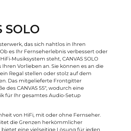
pielt als herkömmliche Soundbars, die darauf schließen
hr Verstärker eine viel höhere Wattzahl hat.
eine Vielzahl von Faktoren eine Rolle, wesentlich ist
CANVAS über satte 23 Liter effektives Akustikvolumen
 SOLO
ombination mit 2 x 6,5" Bass-/Mitteltönern und 2 x 5x8"
ergibt das 592 cm2, was einer 12" Basiseinheit
NVAS HiFi ist daher hocheffizient und spielt lauter
isterwerk, das sich nahtlos in Ihren
ker als herkömmliche Soundbars.
. Ob es Ihr Fernseherlebnis verbessert oder
es HiFi-Musiksystem steht, CANVAS SOLO
 Bit / 192 kHz
 Ihren Vorlieben an. Sie können es an die
00 Hz
in Regal stellen oder stolz auf dem
n. Das mitgelieferte Frontgitter
dB
öße des CANVAS 55", wodurch eine
B
tik für Ihr gesamtes Audio-Setup
.
dB
nheit von HiFi, mit oder ohne Fernseher.
 %
%
itet die Grenzen herkömmlicher
 %
ietet eine vielseitige Lösung für jeden