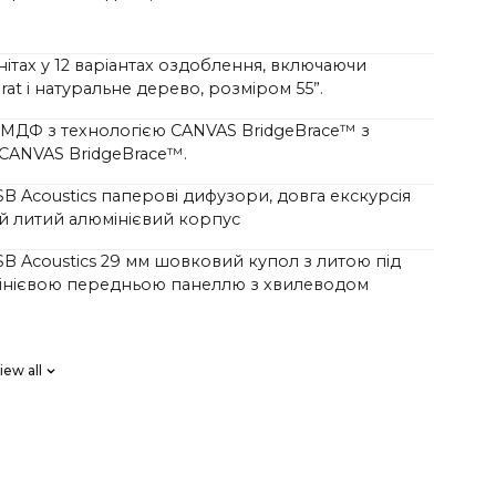
гнітах у 12 варіантах оздоблення, включаючи
rat і натуральне дерево, розміром 55”.
, МДФ з технологією CANVAS BridgeBrace™ з
 CANVAS BridgeBrace™.
 SB Acoustics паперові дифузори, довга екскурсія
й литий алюмінієвий корпус
 SB Acoustics 29 мм шовковий купол з литою під
інієвою передньою панеллю з хвилеводом
 SB Acoustics з низьким рівнем втрат, високою
iew all
вгою екскурсією
аний за системою Klippel для лінійної частотної
ки та ідеальної фазової характеристики,
 високий порядок