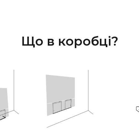
систем управ
Bluesound, H
управління. 
нашої служб
Програмне з
ОНОВЛЕННЯ
Що в коробці?
електроніка 