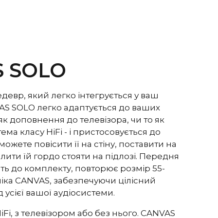
iFi-підсилювачі класу D загальною потужністю 250
льшим звуковим тиском, ніж традиційні саундбари
000 Вт.
тів дивуються, чому CANVAS HiFi грає глибше і
іж традиційні саундбари, що вказує на те, що вони
то вищу вихідну потужність підсилювача.
 SOLO
 роль велика кількість факторів, але найважливішим
VAS має колосальні 24 літри ефективного
евр, який легко інтегрується у ваш
об'єму в поєднанні з 2 x 6,5-дюймовими низько-/
AS SOLO легко адаптується до ваших
тотними динаміками і 2 x 5x8-дюймовими
як доповнення до телевізора, чи то як
 низькочастотними динаміками, що дає 592 см2
ої поверхні, яка відповідає 12-дюймовому
ма класу HiFi - і пристосовується до
ному динаміку. Таким чином, CANVAS HiFi є
ожете повісити її на стіну, поставити на
вною, а також відтворює гучніше і з більшою
ити їй гордо стояти на підлозі. Передня
ів, ніж традиційні саундбари.
ть до комплекту, повторює розмір 55-
 Bit / 192 kHz
ка CANVAS, забезпечуючи цілісний
 усієї вашої аудіосистеми.
0 Гц
iFi, з телевізором або без нього. CANVAS