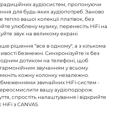
 традиційних аудіосистем, пропонуючи
дБ
ння для будь-яких аудіопотреб. Заново
 тепло вашої колекції платівок, без
йте улюблену музику, перенесіть HiFi на
Б
йте звук на великому екрані.
%
аше рішення "все в одному", а з кількома
%
ості безмежні. Синхронізуйте їх без
 одним дотиком на телефоні, щоб
тирьохядерний процесор Analog Devices 300
гармонійним звучанням у всьому
тром BACCH 3D
вімкніть кожну колонку незалежно.
ок для iOS використовує вбудований мікрофон
бмеженнями звичайних HiFi-систем -
додатковий мікрофон Zen Mic
переосмислити вашу аудіоподорож.
чуття, спростіть налаштування і відкрийте
slink, аналоговий, Apple AirPlay 2
ний), Google Cast (багатокімнатний), Roon, Tidal,
 HiFi з CANVAS.
ect, DLNA.
втоматично активується вхід через блок управління,
сховати в CANVAS для підключення до існуючих