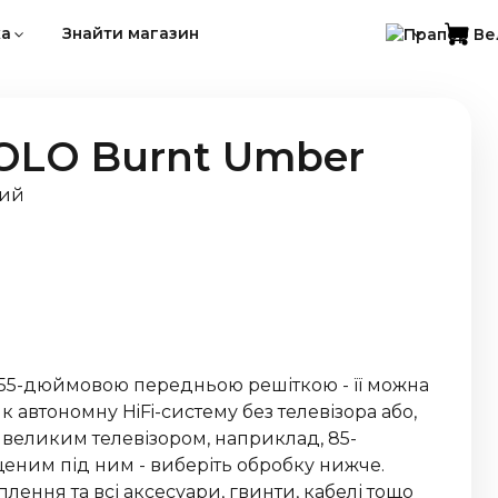
ка
Знайти магазин
OLO Burnt Umber
ний
 55-дюймовою передньою решіткою - її можна
 автономну HiFi-систему без телевізора або,
 великим телевізором, наприклад, 85-
ним під ним - виберіть обробку нижче.
іплення та всі аксесуари, гвинти, кабелі тощо