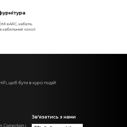
фурнітура
MI eARC, кабель
а кабельний чохол
Fi, щоб бути в курсі подій!
Зв'язатись з нами
 Correction і