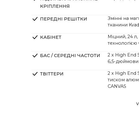
КРІПЛЕННЯ
Змінні на ма
ПЕРЕДНІ РЕШІТКИ
тканини Kvad
Міцний, 24 л
КАБІНЕТ
технологією
2 x High End
БАС / СЕРЕДНІ ЧАСТОТИ
6,5-дюймови
2 x High End
ТВІТТЕРИ
тиском алюм
CANVAS
2 x High End
ПАСИВНІ РАДІАТОРИ
V
точністю, до
DSP налаштов
КРОСОВЕРИ
характеристи
спеціальний