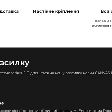
ідставка
Настінне кріплення
Вся 
Кабель HD
живлення т
озсилку
 технологіями? Підпишіться на нашу розсилку новин CANVAS Hi
не
сокоякісної конструкції динаміків класу Hi-End, система Room