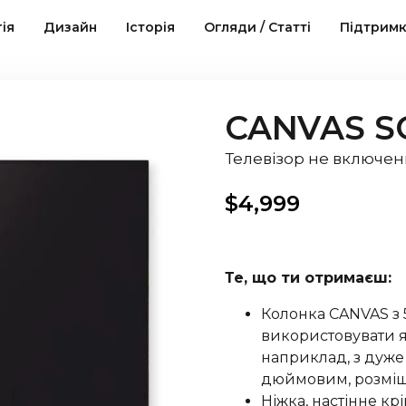
ія
Дизайн
Історія
Огляди / Статті
Підтрим
CANVAS S
Телевізор не включе
$
4,999
Те, що ти отримаєш:
Колонка CANVAS з
використовувати як
наприклад, з дуже
дюймовим, розміще
Ніжка, настінне кр