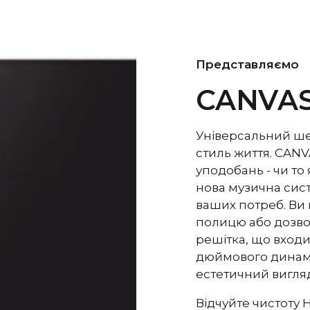
4-канальні H
ПІДСИЛЮВАЧІ
Вт, але з бі
потужністю 1
Багато клієн
Представляємо
потужніше, н
мають набага
CANVAS
Тут відіграє
є те, що CAN
Універсальний шед
акустичного 
стиль життя. CANV
середньочас
уподобань - чи то 
допоміжними
випромінююч
нова музична систе
низькочастот
ваших потреб. Ви м
високоефекти
полицю або дозвол
кількістю бас
решітка, що входи
Burr-Brown 24
ЦАПи
дюймового динамі
естетичний вигляд
30 Гц - 20 00
ЧАСТОТНА
ХАРАКТЕРИСТИКА
Відчуйте чистоту H