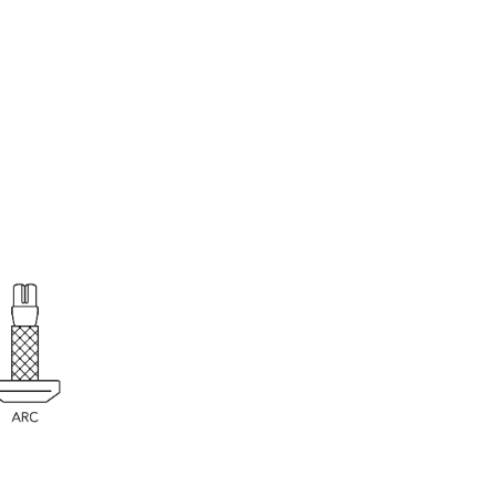
ління, таких як Sonos App, Bluetooth, B&O App,
EOS, Bose App, Samsung App або інших блоків
Якщо у вас є особливі побажання, зверніться до
и підтримки за допомогою в налаштуванні.
абезпечення автоматичного OTA. Апаратна
з можливістю модернізації