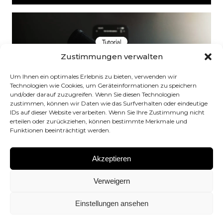
Play
Mute
Settings
PIP
Enter
fullsc
Zustimmungen verwalten
Um Ihnen ein optimales Erlebnis zu bieten, verwenden wir
Play
Technologien wie Cookies, um Geräteinformationen zu speichern
und/oder darauf zuzugreifen. Wenn Sie diesen Technologien
zustimmen, können wir Daten wie das Surfverhalten oder eindeutige
IDs auf dieser Website verarbeiten. Wenn Sie Ihre Zustimmung nicht
00:00
erteilen oder zurückziehen, können bestimmte Merkmale und
Play
Mute
Settings
PIP
Enter
Funktionen beeinträchtigt werden.
fullsc
Akzeptieren
Verweigern
Einstellungen ansehen
Play