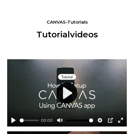
CANVAS-Tutorials
Tutorialvideos
Play
00:00
Play
Mute
Settings
PIP
Enter