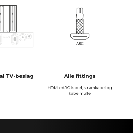
et effektiv og spiller højere og med mere bas end
soundbars.
 Bit / 192 kHz
0 Hz
dB
B
dB
al TV-beslag
Alle fittings
 %
%
HDMI eARC-kabel, strømkabel og
kabelmuffe
 %
alog Devices 300 MIPS quad-core med BACCH 3D-filter
pp, bruger iPhones indbyggede mikrofon eller
c