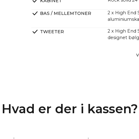
Rock solid 2
KABINET
2 x High End 
BAS / MELLEMTONER
aluminiumska
2 x High End
TWEETER
designet bølg
2 x High End S
PASSIVE SLAVEBASSER
V
DSP Lineær fa
CROSSOVERS
4 kanaler Kla
FORSTÆRKERE
større lydtry
Mange kunder 
dybere og kraf
Hvad er der i kassen?
de har et meg
En lang række
at CANVAS har
med 2 x 6.5" 
hvilket giver