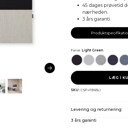
45 dages prøvetid d
nærheden.
3 års garanti.
Produktspecifikati
Farve:
Light Green
LÆG I K
SKU:
CSP+FB65LI
Levering og returnering
3 års garanti
CANVAS tilbyder gratis forse
skatter og importomkostnin