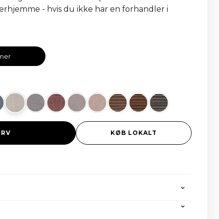
erhjemme - hvis du ikke har en forhandler i
oner
URV
KØB LOKALT
ndelse på alle ordrer over 2000 euro, inklusive alle
ger. Hvis du ønsker at returnere et produkt, kan du