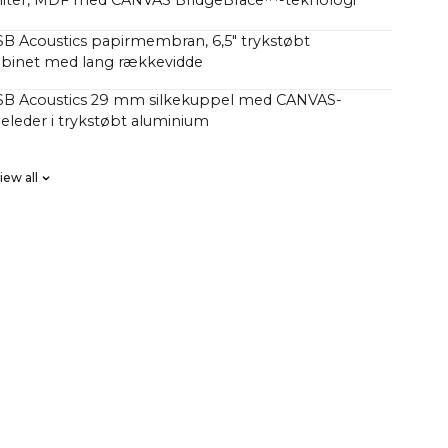
4 liter, MDF med CANVAS BridgeBrace™-teknologi
SB Acoustics papirmembran, 6,5" trykstøbt
binet med lang rækkevidde
 SB Acoustics 29 mm silkekuppel med CANVAS-
eleder i trykstøbt aluminium
B Acoustics lavt tab, høj præcision, lang udstråling
iew all
se FIR, høj orden
sse D HiFi-forstærkere med i alt 250 watt, men med
k end traditionelle soundbars med 1000 watt.
har undret sig over, hvorfor CANVAS HiFi spiller
tigere end traditionelle soundbars, som indikerer, at
et højere antal watt i deres forstærker.
 faktorer spiller ind her, men en væsentlig faktor er,
 hele 23 liter effektiv akustisk volumen i kombination
bas/mellemtone-enheder og 2 x 5x8" slavebasser,
 592 cm2, som svarer til en 12" basenhed CANVAS HiFi