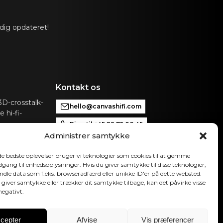
slink, Analog, Apple AirPlay 2 (multirum), Google
m), Roon, Tidal, Spotify Connect, DLNA.
 dig opdateret!
atisk aktiveret input via kontrolenhed, der kan
VAS til forbindelse med eksisterende kontrolsystemer
p, Bluetooth, B&O App, Bluesound, HEOS, Bose
 App eller andre kontrolenheder. Kontakt vores
 få hjælp til konfiguration, hvis du har særlige ønsker.
Kontakt os
omatisk OTA. Hardwareelektronik kan opgraderes
D-crosstalk-
hello@canvashifi.com
 hi-fi-
Ring til +45 29 75 00 45
Administrer samtykke
CANVAS HiFi ApS
Flade Engvej 4
 de bedste oplevelser bruger vi teknologier som cookies til at gemme
9900 Frederikshavn
adgang til enhedsoplysninger. Hvis du giver samtykke til disse teknologier,
Danmark
ndle data som f.eks. browseradfærd eller unikke ID'er på dette websted.
 giver samtykke eller trækker dit samtykke tilbage, kan det påvirke visse
Momsnummer:
DK43519425
negativt.
Følg os
cepter
Afvise
Vis præferencer