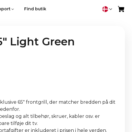
pport
Find butik
" Light Green
lusive 65" frontgrill, der matcher bredden på dit
 nedenfor.
eslag og alt tilbehør, skruer, kabler osv. er
re tilføje dit tv.
tafgifter er inkluderet i prisen i hele verden.