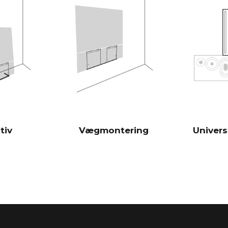
er derfor meg
traditionelle 
Burr-Brown 24
DAC'er
28 Hz - 24.00
FREKVENSRESPONS
100 Hz > 104 
SIGNAL/STØJ-FORHOLD
(Nominel udgangseffekt)
1 KHz >103 d
10 KHz >105 
tiv
Vægmontering
Univers
100 Hz <0,04
THD+N
(1/8 nominel udgangseffekt)
1 KHz <0,04 
10 KHz <0,05
Kraftfuld An
DSP
Gennem iOS-a
RUMKORREKTION
valgfri Zen Mi