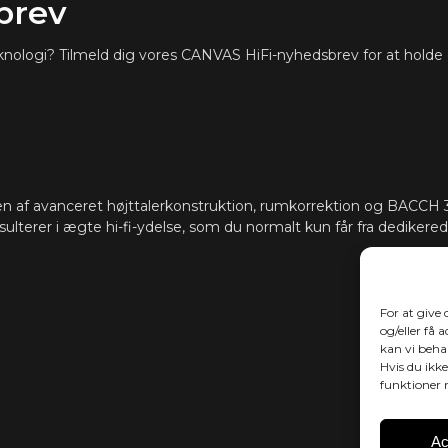
brev
HDMI eARC, To
TILSLUTNING
Cast (multiru
teknologi? Tilmeld dig vores CANVAS HiFi-nyhedsbrev for at holde
Desuden autom
skjules i CAN
som Sonos-ap
App, Samsung
support for at
Software aut
OPDATERINGER
 af avanceret højttalerkonstruktion, rumkorrektion og BACCH 3
sulterer i ægte hi-fi-ydelse, som du normalt kun får fra dedikerede
For at give
og/eller få 
kan vi beha
Hvis du ikke
funktioner 
Ac