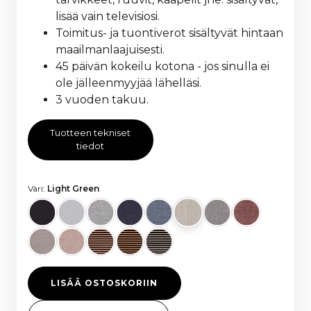
lisää vain televisiosi.
Toimitus- ja tuontiverot sisältyvät hintaan
maailmanlaajuisesti.
45 päivän kokeilu kotona - jos sinulla ei
ole jälleenmyyjää lähelläsi.
3 vuoden takuu.
Tuotteen tekniset
tiedot
Väri:
Light Green
LISÄÄ OSTOSKORIIN