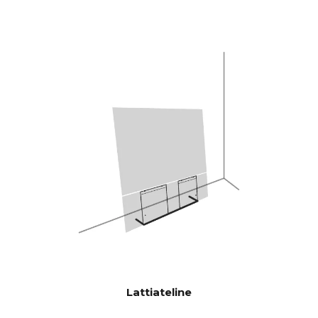
kanssa.5" basso/keskialueajurit
ja 2 x 5x8" orjabassoajurit, mikä
antaa 592 cm2 säteilypinta-
alaa, joka vastaa 12" bassoajuria.
CANVAS HiFi on siis erittäin
tehokas, ja se soi kovempaa ja
bassovoimaisempaa kuin
perinteiset soundbarit.
Burr-Brown 24-bittinen / 192
DAC:t
kHz
28 Hz - 24.000 Hz
TAAJUUSV
ASTE
100 Hz > 104 dB
SIGNAALI-
KOHINASU
1 KHz >103 dB
HDE
10 KHz >105 dB
(Nimellisteho)
Lattiateline
100 Hz <0.04 % %
THD+N