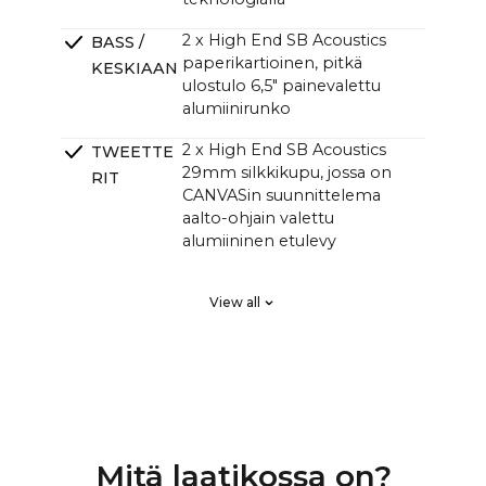
2 x High End SB Acoustics
BASS /
paperikartioinen, pitkä
KESKIAAN
ulostulo 6,5" painevalettu
alumiinirunko
2 x High End SB Acoustics
TWEETTE
29mm silkkikupu, jossa on
RIT
CANVASin suunnittelema
aalto-ohjain valettu
alumiininen etulevy
2 x High End SB Acoustics
PASSIIVISE
View all
pienihäviöinen korkea
T
tarkkuus, pitkä matka
SÄTEILIJÄT
Klippel-järjestelmässä viritetty
CROSSOVE
DSP lineaarisen taajuusvasteen
RIT
ja täydellisen vaihevasteen
saavuttamiseksi, räätälöity
Mitä laatikossa on?
korkealuokkainen