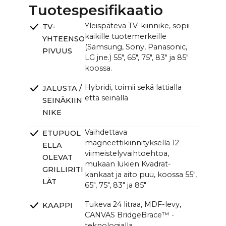
CANVAS TV:n kanssa
(L x K):
Tuotespesifikaatio
65": ~144,5 x ~120,4 cm / ~57.0 x ~47.4 in
Yleispätevä TV-kiinnike, sopii
TV-
CANVAS-yksikkö (L x K x S):
kaikille tuotemerkeille
YHTEENSO
~121,0 x ~33,0 x ~12,0cm (11,0cm ilman kiinnikettä)
(Samsung, Sony, Panasonic,
/ ~47.6 x ~13.0 x ~4.7 in (4.3 in ilman kiinnikettä)
PIVUUS
LG jne.) 55", 65", 75", 83" ja 85"
koossa.
Hybridi, toimii sekä lattialla
JALUSTA /
että seinällä
SEINÄKIIN
NIKE
Vaihdettava
ETUPUOL
magneettikiinnityksellä 12
ELLA
viimeistelyvaihtoehtoa,
OLEVAT
mukaan lukien Kvadrat-
GRILLIRITI
kankaat ja aito puu, koossa 55",
LÄT
65", 75", 83" ja 85"
Tukeva 24 litraa, MDF-levy,
KAAPPI
CANVAS BridgeBrace™ -
teknologialla