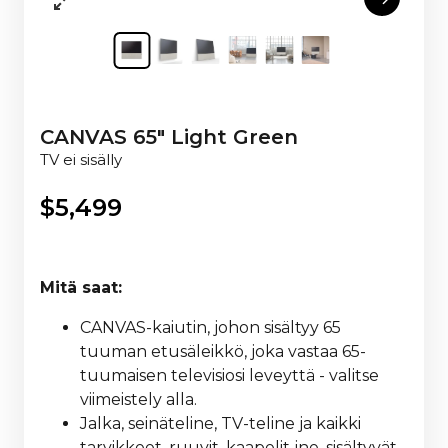
CANVAS 65" Light Green
TV ei sisälly
$
5,499
Mitä saat:
CANVAS-kaiutin, johon sisältyy 65
tuuman etusäleikkö, joka vastaa 65-
tuumaisen televisiosi leveyttä - valitse
viimeistely alla.
Jalka, seinäteline, TV-teline ja kaikki
tarvikkeet, ruuvit, kaapelit jne. sisältyvät,