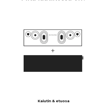
4-kanavaiset D-luokan HiFi-
VAHVISTI
vahvistimet, joissa on yhteensä
MET
250 wattia, mutta joissa on
suurempi äänenpaine kuin
perinteisissä 1000 watin
soundbareissa.
Monet asiakkaat ovat
ihmetelleet, miksi CANVAS
HiFi soi syvemmin ja
voimakkaammin kuin
perinteiset soundbarit, mikä
viittaa siihen, että niissä on
paljon suurempi
tehovahvistin.
Tekijöitä on paljon, mutta
olennainen tekijä on se, että
CANVASissa on huikeat 24
litraa tehokasta akustista
Kaiutin & etuosa
tilavuutta yhdessä 2 x 6:n