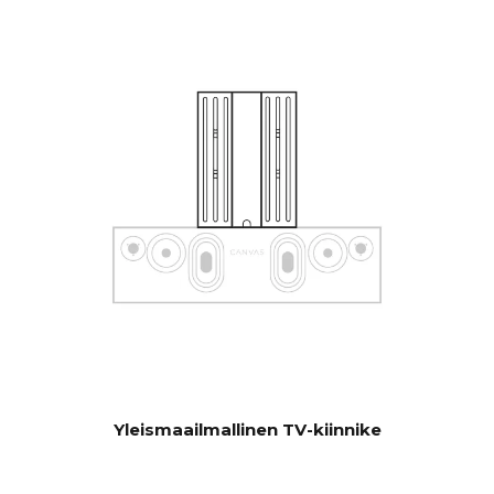
kautta, joka voidaan piilottaa
CANVASiin yhteyden
muodostamiseksi olemassa
oleviin ohjausjärjestelmiin,
kuten Sonos-sovellukseen,
Bluetooth, B&O App,
Bluesound, HEOS, Bose App,
Samsung App tai muihin
ohjausyksiköihin. Ota yhteyttä
asiakaspalveluumme, jos
sinulla on erityisiä toiveita.
Ohjelmiston automaattinen
PÄIVITYS
OTA. Laitteistoelektroniikka
päivitettävissä
Yleismaailmallinen TV-kiinnike