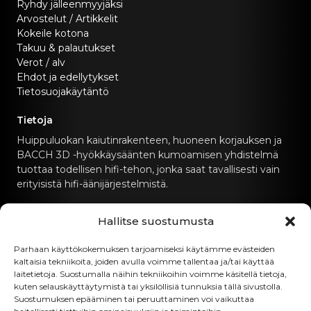
Ryhdy jälleenmyyjäksi
Arvostelut / Artikkelit
Kokeile kotona
Takuu & palautukset
Verot / alv
Ehdot ja edellytykset
Tietosuojakäytäntö
Tietoja
Huippuluokan kaiutinrakenteen, huoneen korjauksen ja
BACCH 3D -hyökkäysäänten kumoamisen yhdistelmä
tuottaa todellisen hifi-tehon, jonka saat tavallisesti vain
erityisistä hifi-äänijärjestelmistä.
Ota yhteyttä
Hallitse suostumusta
hello@canvashifi.com
Parhaan käyttökokemuksen tarjoamiseksi käytämme evästeiden
kaltaisia tekniikoita, joiden avulla voimme tallentaa ja/tai käyttää
Soita numeroon +45 29 75 00 45
laitetietoja. Suostumalla näihin tekniikoihin voimme käsitellä tietoja,
kuten selauskäyttäytymistä tai yksilöllisiä tunnuksia tällä sivustolla.
CANVAS HiFi ApS
Suostumuksen epääminen tai peruuttaminen voi vaikuttaa