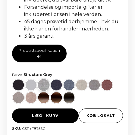
Forsendelse og importafgifter er
inkluderet i prisen i hele verden.
45 dages prøvetid derhjemme - hvis du
ikke har en forhandler i nærheden.
3 års garanti.
Produktspecifikation
er
Farve:
Structure Grey
LÆG I KURV
KØB LOKALT
SKU:
CSP+FB75SG