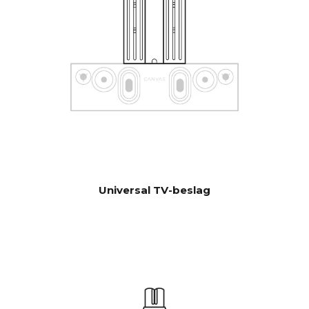
Software automatisk OTA.
OPDATERI
Hardwareelektronik kan
NGER
opgraderes
Universal TV-beslag