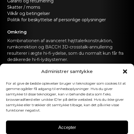
Garanti og returnering
Skatter / moms
Vilkår og betingelser
Politik for beskyttelse af personlige oplysninger
Omkring
Kombinationen af avanceret højttalerkonstruktion,
rumkorrektion og BACCH 3D-crosstalk-annullering
resulterer i ægte hi-fi-ydelse, som du normalt kun får fra
dedikerede hi-fi-lydsystemer.
Administrer samtykke
Kontakt os
For at give de bedste oplevelser bruger vi teknologier som cookies til at
hello@canvashifi.com
Ring til +45 29 75 00 45
gemme og/eller få adgang til enhedsoplysninger. Hvis du giver
samtykke til disse teknologier, kan vi behandle data som f.eks.
CANVAS HiFi ApS
browseradfærd eller unikke ID'er på dette websted. Hvis du ikke giver
Flade Engvej 4
samtykke eller trækker dit samtykke tilbage, kan det påvirke visse
funktioner negativt.
9900 Frederikshavn
Danmark
Accepter
Momsnummer:
DK43519425