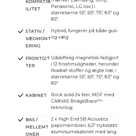
mærker (Samsung, Sony,
KOMPATIB
Panasonic, LG osv.) i
ILITET
størrelserne 55", 65", 75", 83" og
85".
Hybrid, fungerer på både gulv
STATIV /
og væg
VÆGMONT
ERING
Udskiftelig magnetisk fastgjort
FRONTGIT
i 12 finishmuligheder, herunder
TER
Kvadrat-stoffer og ægte træ, i
størrelserne 55", 65", 75", 83" og
85"
Rock solid 24 liter, MDF med
KABINET
CANVAS BridgeBrace™-
teknologi
2 x High End SB Acoustics
BAS /
papirmembran, 6,5" trykstøbt
MELLEMT
aluminiumskabinet med lang
ONER