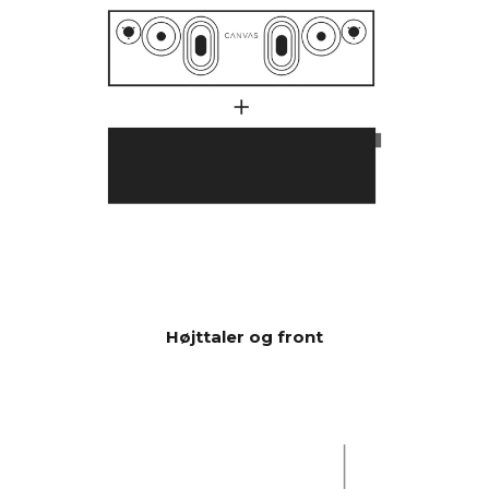
spiller dybere og kraftigere
end traditionelle soundbars,
som indikerer, at de har et
meget højere antal watt i
deres forstærker.
En lang række faktorer spiller
ind her, men en væsentlig
faktor er, at CANVAS har hele
23 liter effektiv akustisk
volumen i kombination med 2
x 6.5" bas/mellemtone-
enheder og 2 x 5x8"
slavebasser, hvilket giver 592
cm2, som svarer til en 12"
Højttaler og front
basenhed CANVAS HiFi er
derfor meget effektiv og
spiller højere og med mere
bas end traditionelle
soundbars.
Burr-Brown 24 Bit / 192 kHz
DAC'er