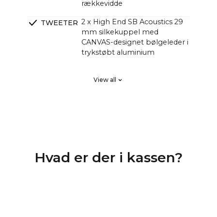
rækkevidde
2 x High End SB Acoustics 29
TWEETER
mm silkekuppel med
CANVAS-designet bølgeleder i
trykstøbt aluminium
2 x High End SB Acoustics lavt
PASSIVE
View all
tab, høj præcision, lang
SLAVEBAS
udstråling
SER
DSP Lineær fase FIR, høj
CROSSOVE
orden
RS
4 kanaler Klasse D HiFi-
FORSTÆR
Hvad er der i kassen?
forstærkere med i alt 250
KERE
watt, men med større lydtryk
end traditionelle soundbars
med 1000 watt.
Mange kunder har undret sig
over, hvorfor CANVAS HiFi