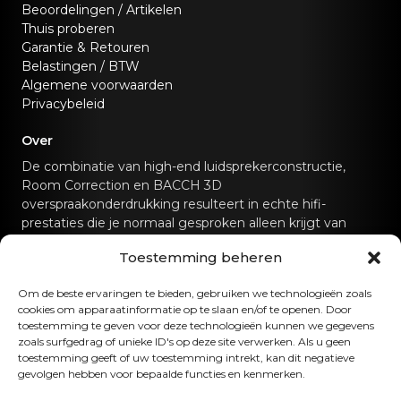
Beoordelingen / Artikelen
Thuis proberen
Garantie & Retouren
Belastingen / BTW
Algemene voorwaarden
Privacybeleid
Over
De combinatie van high-end luidsprekerconstructie,
Room Correction en BACCH 3D
overspraakonderdrukking resulteert in echte hifi-
prestaties die je normaal gesproken alleen krijgt van
speciale hifi-geluidssystemen.
Toestemming beheren
Neem contact met ons op
Om de beste ervaringen te bieden, gebruiken we technologieën zoals
cookies om apparaatinformatie op te slaan en/of te openen. Door
hello@canvashifi.com
Bel +45 29 75 00 45
toestemming te geven voor deze technologieën kunnen we gegevens
zoals surfgedrag of unieke ID's op deze site verwerken. Als u geen
CANVAS HiFi ApS
toestemming geeft of uw toestemming intrekt, kan dit negatieve
gevolgen hebben voor bepaalde functies en kenmerken.
Flade Engvej 4
9900 Frederikshavn