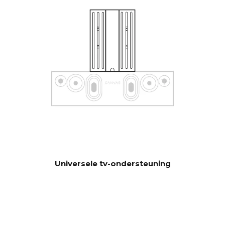
besturingssystemen zoals
Sonos app, Bluetooth, B&O
App, Bluesound, HEOS, Bose
App, Samsung App of andere
besturingseenheden. Neem
contact op met onze
ondersteuning voor hulp bij
de configuratie als je speciale
wensen hebt.
Software automatisch OTA.
UPDATE
Hardware elektronica
upgradebaar
Universele tv-ondersteuning