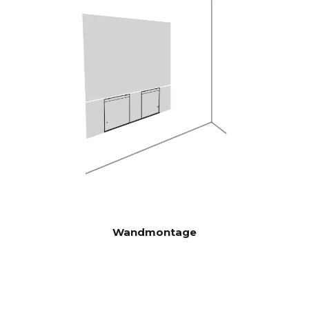
Krachtige Analog Devices 300
DSP
MIPS quad-core met BACCH
3D-filter
Via iOS-app, maakt gebruik
RUIMTECO
van ingebouwde microfoon
RRECTIE
van iPhone of optionele Zen
Mic
HDMI eARC, Toslink, Analoog,
CONNECTI
Apple AirPlay 2 (meerdere
VITEIT
kamers), Google Cast
(meerdere kamers), Roon,
Tidal, Spotify Connect, DLNA.
Bovendien automatisch
Wandmontage
geactiveerde invoer via
besturingseenheid die kan
worden verborgen in CANVAS
voor verbinding met
bestaande