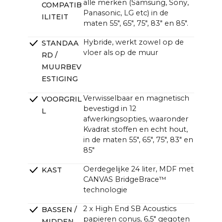
alle merken (Samsung, Sony,
COMPATIB
~47,6 x ~13,0 x ~4,7 in (4,3 in zonder beugel)
Panasonic, LG etc) in de
ILITEIT
maten 55", 65", 75", 83" en 85".
Hybride, werkt zowel op de
STANDAA
vloer als op de muur
RD /
MUURBEV
ESTIGING
Verwisselbaar en magnetisch
VOORGRIL
bevestigd in 12
L
afwerkingsopties, waaronder
Kvadrat stoffen en echt hout,
in de maten 55", 65", 75", 83" en
85"
Oerdegelijke 24 liter, MDF met
KAST
CANVAS BridgeBrace™
technologie
2 x High End SB Acoustics
BASSEN /
papieren conus, 6,5" gegoten
MIDDEN