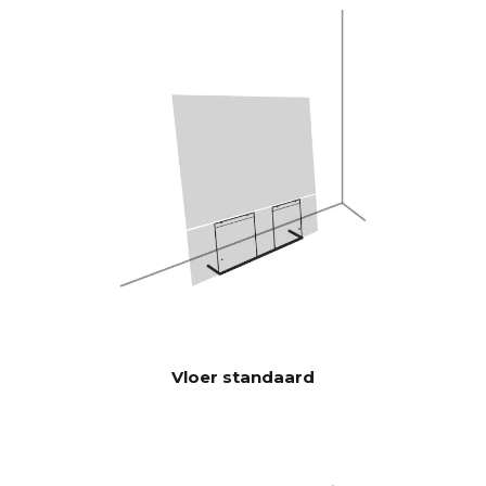
speelt luider en met meer bas
dan traditionele soundbars.
Burr-Brown 24-bits / 192 kHz
DAC's
28 Hz - 24.000 Hz
FREQUEN
TIERESPO
NS
100 Hz > 104 dB
SIGNAAL-
RUISVERH
1 KHz >103 dB
OUDING
10 KHz >105 dB
(Nominaal
uitgangsverm
ogen)
Vloer standaard
100 Hz <0,04 %
THD+N
(1/8 Nominaal
1 KHz <0,04 %
uitgangsverm
10 KHz <0,05 %
ogen)