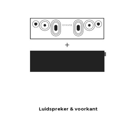
1000 watt.
Veel klanten hebben zich
afgevraagd waarom CANVAS
HiFi dieper en krachtiger
speelt dan traditionele
soundbars die aangeven dat
ze een veel hoger aantal watt
in hun versterker hebben.
Er spelen hier een groot
aantal factoren mee, maar
een essentiële factor is dat
CANVAS maar liefst 23 liter
effectief akoestisch volume
heeft in combinatie met 2x6.5"
bas/middenbereikunits en 2 x
5x8" slave-bassen, wat 592
Luidspreker & voorkant
cm2 oplevert, wat
overeenkomt met een 12"
basiseenheid CANVAS HiFi is
daarom zeer efficiënt en