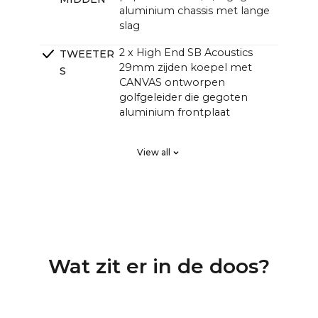
aluminium chassis met lange
slag
2 x High End SB Acoustics
TWEETER
29mm zijden koepel met
S
CANVAS ontworpen
golfgeleider die gegoten
aluminium frontplaat
2 x High End SB Acoustics
PASSIEVE
View all
low-loss hoge precisie, lange
RADIATOR
excursie
EN
DSP Lineaire fase FIR, hoge
CROSSOVE
orde
RS
4 kanalen klasse D hifi-
VERSTERK
Wat zit er in de doos?
versterkers met een totaal
ERS
van 250 watt, maar met een
grotere geluidsdruk dan
traditionele soundbars met