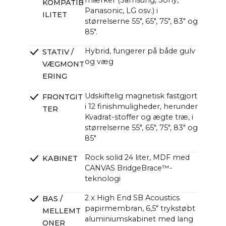
mærker (Samsung, Sony,
KOMPATIB
Panasonic, LG osv.) i
ILITET
størrelserne 55", 65", 75", 83" og
85".
Hybrid, fungerer på både gulv
STATIV /
og væg
VÆGMONT
ERING
Udskiftelig magnetisk fastgjort
FRONTGIT
i 12 finishmuligheder, herunder
TER
Kvadrat-stoffer og ægte træ, i
størrelserne 55", 65", 75", 83" og
85"
Rock solid 24 liter, MDF med
KABINET
CANVAS BridgeBrace™-
teknologi
2 x High End SB Acoustics
BAS /
papirmembran, 6,5" trykstøbt
MELLEMT
aluminiumskabinet med lang
ONER