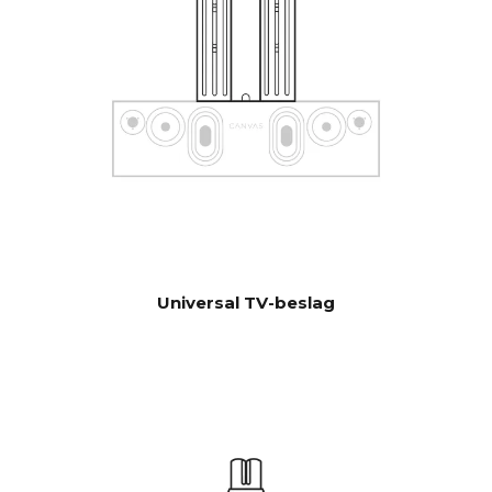
Software automatisk OTA.
OPDATERI
Hardwareelektronik kan
NGER
opgraderes
Universal TV-beslag