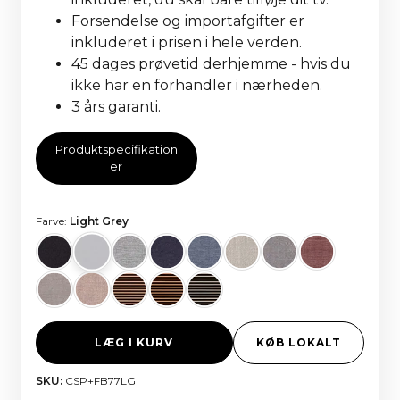
Forsendelse og importafgifter er
inkluderet i prisen i hele verden.
45 dages prøvetid derhjemme - hvis du
ikke har en forhandler i nærheden.
3 års garanti.
Produktspecifikation
er
Farve:
Light Grey
LÆG I KURV
KØB LOKALT
SKU:
CSP+FB77LG