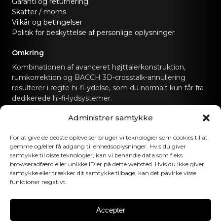
Garanti og returnering
Skatter / moms
Vilkår og betingelser
Politik for beskyttelse af personlige oplysninger
Omkring
Kombinationen af avanceret højttalerkonstruktion,
rumkorrektion og BACCH 3D-crosstalk-annullering
resulterer i ægte hi-fi-ydelse, som du normalt kun får fra
dedikerede hi-fi-lydsystemer.
Administrer samtykke
Kontakt os
For at give de bedste oplevelser bruger vi teknologier som cookies til at
hello@canvashifi.com
Ring til +45 29 75 00 45
gemme og/eller få adgang til enhedsoplysninger. Hvis du giver
samtykke til disse teknologier, kan vi behandle data som f.eks.
CANVAS HiFi ApS
browseradfærd eller unikke ID'er på dette websted. Hvis du ikke giver
Flade Engvej 4
samtykke eller trækker dit samtykke tilbage, kan det påvirke visse
funktioner negativt.
9900 Frederikshavn
Danmark
Accepter
Momsnummer:
DK43519425