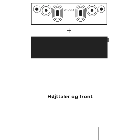
spiller dybere og kraftigere
end traditionelle soundbars,
som indikerer, at de har et
meget højere antal watt i
deres forstærker.
En lang række faktorer spiller
ind her, men en væsentlig
faktor er, at CANVAS har hele
23 liter effektiv akustisk
volumen i kombination med 2
x 6.5" bas/mellemtone-
enheder og 2 x 5x8"
slavebasser, hvilket giver 592
cm2, som svarer til en 12"
Højttaler og front
basenhed CANVAS HiFi er
derfor meget effektiv og
spiller højere og med mere
bas end traditionelle
soundbars.
Burr-Brown 24 Bit / 192 kHz
DAC'er