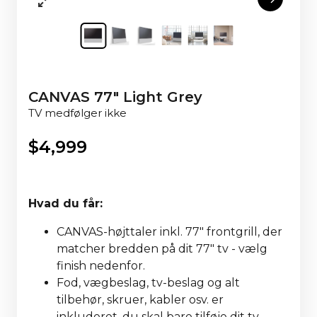
CANVAS 77" Light Grey
TV medfølger ikke
$
4,999
Hvad du får:
CANVAS-højttaler inkl. 77" frontgrill, der
matcher bredden på dit 77" tv - vælg
finish nedenfor.
Fod, vægbeslag, tv-beslag og alt
tilbehør, skruer, kabler osv. er
inkluderet, du skal bare tilføje dit tv.