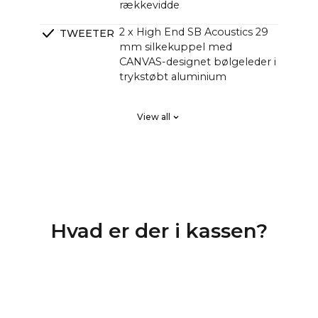
rækkevidde
2 x High End SB Acoustics 29
TWEETER
mm silkekuppel med
CANVAS-designet bølgeleder i
trykstøbt aluminium
2 x High End SB Acoustics lavt
PASSIVE
View all
tab, høj præcision, lang
SLAVEBAS
udstråling
SER
DSP Lineær fase FIR, høj
CROSSOVE
orden
RS
4 kanaler Klasse D HiFi-
FORSTÆR
Hvad er der i kassen?
forstærkere med i alt 250
KERE
watt, men med større lydtryk
end traditionelle soundbars
med 1000 watt.
Mange kunder har undret sig
over, hvorfor CANVAS HiFi