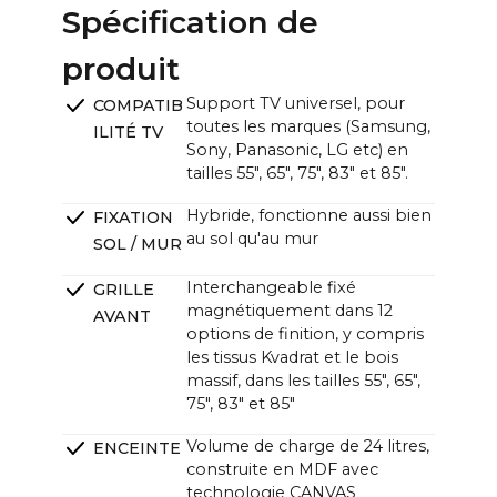
77" : ~171,6 x ~135,7 mm / ~67.6 x ~53.4 in
Spécification de
Unité CANVAS (L x H x P) :
produit
~121,0 x ~33,0 x ~12,0cm (11,0cm sans support) /
~47.6 x ~13.0 x ~4.7 in (4.3 in sans support)
Support TV universel, pour
COMPATIB
toutes les marques (Samsung,
ILITÉ TV
Sony, Panasonic, LG etc) en
tailles 55", 65", 75", 83" et 85".
Hybride, fonctionne aussi bien
FIXATION
au sol qu'au mur
SOL / MUR
Interchangeable fixé
GRILLE
magnétiquement dans 12
AVANT
options de finition, y compris
les tissus Kvadrat et le bois
massif, dans les tailles 55", 65",
75", 83" et 85"
Volume de charge de 24 litres,
ENCEINTE
construite en MDF avec
technologie CANVAS