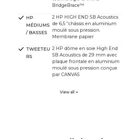
BridgeBrace™
2 HP HIGH END SB Acoustics
HP
de 6,5 ‘’châssis en aluminium
MÉDIUMS
moulé sous pression.
/ BASSES
Membrane papier
2 HP dôme en soie High End
TWEETEU
SB Acoustics de 29 mm avec
RS
plaque frontale en aluminium
moulé sous pression conçue
par CANVAS
2 x High End SB Acoustics,
RADIATEU
View all
faible perte, haute précision,
RS
longue excursion
PASSIFS
DSP Phase linéaire FIR, ordre
FILTRAGE
élevé
Ampli HiFi 4 canaux Classe D
AMPLIFIC
avec un total de 250 watts