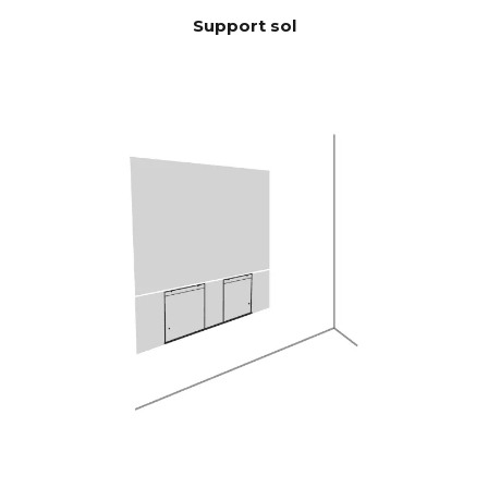
10 KHz >105 dB
(Puissance
Support sol
nominale)
100 Hz <0,04 %
THD+N
(1/8 Puissance
1 KHz <0,04 %
nominale)
10 KHz <0,05 %
Puissant quad-core Analog
DSP
Devices 300 MIPS avec filtre
BACCH 3D
Via l'application iOS, utilise le
CORRECTI
microphone intégré de
ON
l'iPhone ou le Zen Mic en
ACOUSTIQ
option
UE DE
PIÈCE
HDMI eARC, Toslink, Analog,
CONNECTI
Apple AirPlay 2 (multi-room),
VITÉ
Google Cast (multiroom),