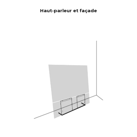
de graves/médiums de 6,5" et 2
Haut-parleur et façade
HP Passifs de 5x8", ce qui
donne une surface d’émission
de 59,2 cm2 qui correspond à
une unité de 12". CANVAS HiFi
est donc très efficace et joue
plus fort et avec plus de
basses que les barres de son
traditionnelles.
Burr-Brown 24 bits / 192 kHz
DAC
28 Hz - 24.000 Hz
RÉPONSE
EN
FRÉQUEN
CE
100 Hz > 104 dB
RAPPORT
SIGNAL/BR
1 KHz >103 dB
UIT