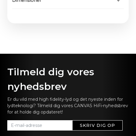
Dimensioner
65" Stof: 2,7 kg
konstruktion være let at understøtte, ligesom
vores
returneringspolitik her
.
65" Træ: 3,7 kg
CANVAS garanterer ikke kun fremtidige
65": 144,5 x 36,9 cm / 57.0 x 14.5 in
opgraderinger af software, men også af hardware.
Tilmeld dig vores
nyhedsbrev
Er du vild med high fidelity-lyd og det nyeste inden for
lydteknologi? Tilmeld dig vores CANVAS HiFi-nyhedsbrev
for at holde dig opdateret!
SKRIV DIG OP