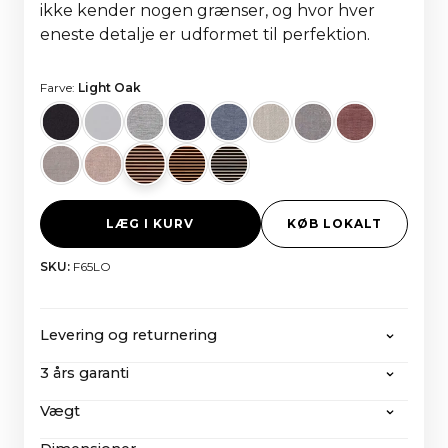
ikke kender nogen grænser, og hvor hver
eneste detalje er udformet til perfektion.
Farve:
Light Oak
LÆG I KURV
KØB LOKALT
SKU:
F65LO
Levering og returnering
3 års garanti
CANVAS tilbyder gratis forsendelse på alle ordrer
over 2000 euro, inklusive alle skatter og
Vægt
Selv efter vores udvidede 3-års garanti vil CANVAS
importomkostninger. Hvis du ønsker at returnere
med sin ekstraordinære servicevenlige
et produkt, kan du læse mere om