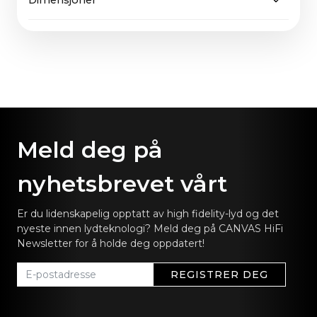
Dimensjoner
65" Stoff: 2,7 kg
være lett å støtte, på samme måte som CANVAS
65" Tre: 3,7 kg
garanterer ikke bare fremtidige oppgraderinger
65": 144,5 x 36,9 cm / 57,0 x 14,5 tommer
av programvare, men også av maskinvare.
Meld deg på
nyhetsbrevet vårt
Er du lidenskapelig opptatt av high fidelity-lyd og det
nyeste innen lydteknologi? Meld deg på CANVAS HiFi
Newsletter for å holde deg oppdatert!
REGISTRER DEG