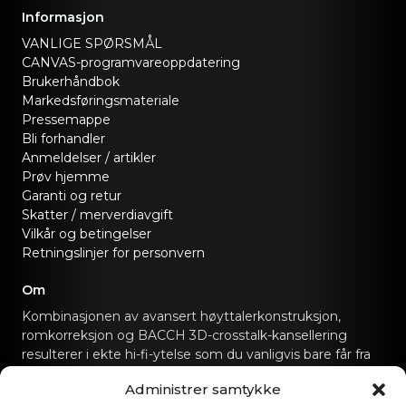
Informasjon
VANLIGE SPØRSMÅL
CANVAS-programvareoppdatering
Brukerhåndbok
Markedsføringsmateriale
Pressemappe
Bli forhandler
Anmeldelser / artikler
Prøv hjemme
Garanti og retur
Skatter / merverdiavgift
Vilkår og betingelser
Retningslinjer for personvern
Om
Kombinasjonen av avansert høyttalerkonstruksjon,
romkorreksjon og BACCH 3D-crosstalk-kansellering
resulterer i ekte hi-fi-ytelse som du vanligvis bare får fra
dedikerte hi-fi-lydanlegg.
Administrer samtykke