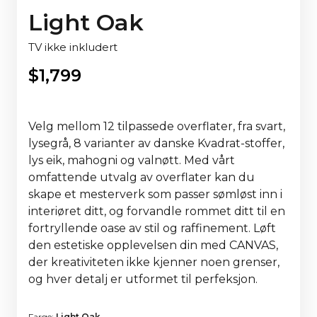
Light Oak
TV ikke inkludert
$
1,799
Velg mellom 12 tilpassede overflater, fra svart,
lysegrå, 8 varianter av danske Kvadrat-stoffer,
lys eik, mahogni og valnøtt. Med vårt
omfattende utvalg av overflater kan du
skape et mesterverk som passer sømløst inn i
interiøret ditt, og forvandle rommet ditt til en
fortryllende oase av stil og raffinement. Løft
den estetiske opplevelsen din med CANVAS,
der kreativiteten ikke kjenner noen grenser,
og hver detalj er utformet til perfeksjon.
Farge:
Light Oak