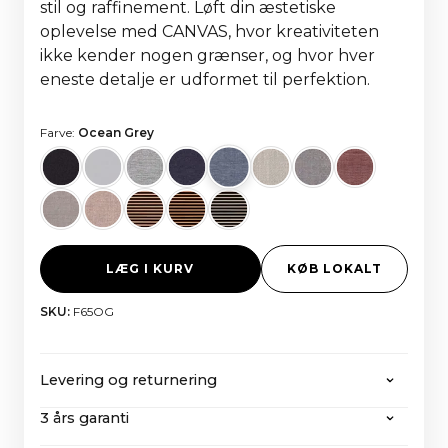
stil og raffinement. Løft din æstetiske
oplevelse med CANVAS, hvor kreativiteten
ikke kender nogen grænser, og hvor hver
eneste detalje er udformet til perfektion.
Farve:
Ocean Grey
LÆG I KURV
KØB LOKALT
SKU:
F65OG
Levering og returnering
3 års garanti
CANVAS tilbyder gratis forsendelse på alle ordrer
over 2000 euro, inklusive alle skatter og