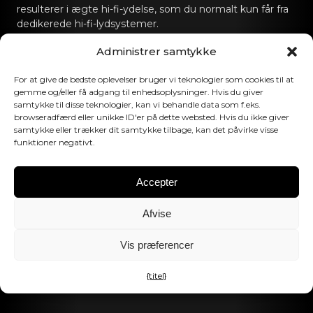
resulterer i ægte hi-fi-ydelse, som du normalt kun får fra
dedikerede hi-fi-lydsystemer.
Administrer samtykke
Kontakt os
For at give de bedste oplevelser bruger vi teknologier som cookies til at
hello@canvashifi.com
Ring til +45 29 75 00 45
gemme og/eller få adgang til enhedsoplysninger. Hvis du giver
samtykke til disse teknologier, kan vi behandle data som f.eks.
CANVAS HiFi ApS
browseradfærd eller unikke ID'er på dette websted. Hvis du ikke giver
Flade Engvej 4
samtykke eller trækker dit samtykke tilbage, kan det påvirke visse
funktioner negativt.
9900 Frederikshavn
Danmark
Accepter
Momsnummer:
DK43519425
Afvise
Følg os
Vis præferencer
{titel}
©2026 CANVAS HiFi. Alle rettigheder forbeholdes.