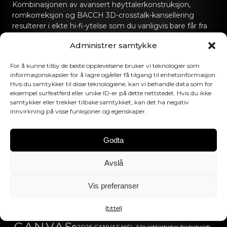
Kombinasjonen av avansert høyttalerkonstruksjon,
romkorreksjon og BACCH 3D-crosstalk-kansellering
resulterer i ekte hi-fi-ytelse som du vanligvis bare får fra
dedikerte hi-fi-lydanlegg.
Administrer samtykke
Kontakt oss
For å kunne tilby de beste opplevelsene bruker vi teknologier som
informasjonskapsler for å lagre og/eller få tilgang til enhetsinformasjon.
hello@canvashifi.com
Ring +45 29 75 00 45
Hvis du samtykker til disse teknologiene, kan vi behandle data som for
eksempel surfeatferd eller unike ID-er på dette nettstedet. Hvis du ikke
CANVAS HiFi ApS
samtykker eller trekker tilbake samtykket, kan det ha negativ
innvirkning på visse funksjoner og egenskaper.
Flade Engvej 4
9900 Frederikshavn
Danmark
Godta
MVA-nummer:
DK43519425
Avslå
Følg oss
Vis preferanser
{tittel}
©2026 CANVAS HiFi. Alle rettigheter forbeholdt.