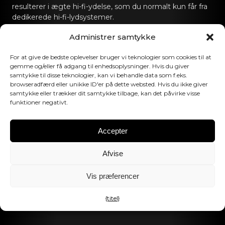
resulterer i ægte hi-fi-ydelse, som du normalt kun får fra
dedikerede hi-fi-lydsystemer.
Administrer samtykke
Kontakt os
For at give de bedste oplevelser bruger vi teknologier som cookies til at
hello@canvashifi.com
Ring til +45 29 75 00 45
gemme og/eller få adgang til enhedsoplysninger. Hvis du giver
samtykke til disse teknologier, kan vi behandle data som f.eks.
CANVAS HiFi ApS
browseradfærd eller unikke ID'er på dette websted. Hvis du ikke giver
Flade Engvej 4
samtykke eller trækker dit samtykke tilbage, kan det påvirke visse
funktioner negativt.
9900 Frederikshavn
Danmark
Accepter
Momsnummer:
DK43519425
Afvise
Følg os
Vis præferencer
{titel}
©2026 CANVAS HiFi. Alle rettigheder forbeholdes.