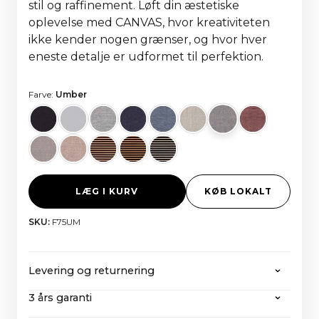
stil og raffinement. Løft din æstetiske
oplevelse med CANVAS, hvor kreativiteten
ikke kender nogen grænser, og hvor hver
eneste detalje er udformet til perfektion.
Farve:
Umber
LÆG I KURV
KØB LOKALT
SKU:
F75UM
Levering og returnering
3 års garanti
CANVAS tilbyder gratis forsendelse på alle ordrer
over 2000 euro, inklusive alle skatter og