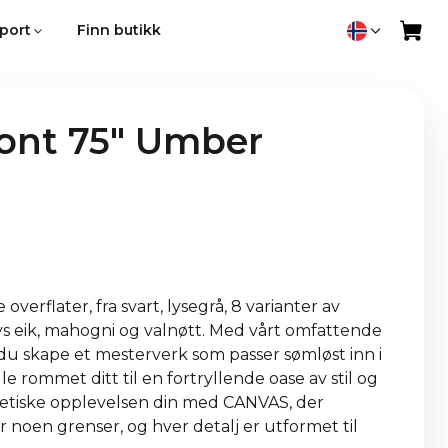
port
Finn butikk
ont 75" Umber
overflater, fra svart, lysegrå, 8 varianter av
lys eik, mahogni og valnøtt. Med vårt omfattende
 du skape et mesterverk som passer sømløst inn i
dle rommet ditt til en fortryllende oase av stil og
tetiske opplevelsen din med CANVAS, der
r noen grenser, og hver detalj er utformet til