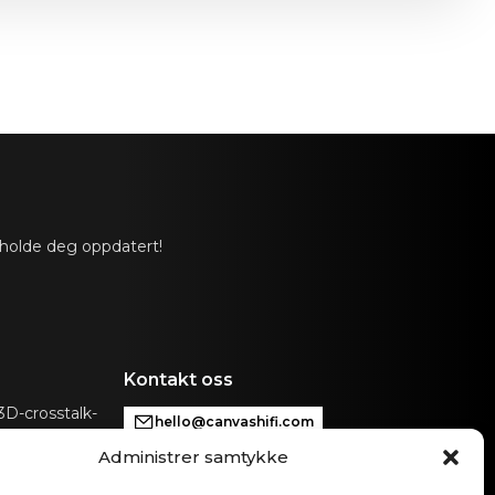
 holde deg oppdatert!
Kontakt oss
D-crosstalk-
hello@canvashifi.com
hi-fi-
Administrer samtykke
Ring +45 29 75 00 45