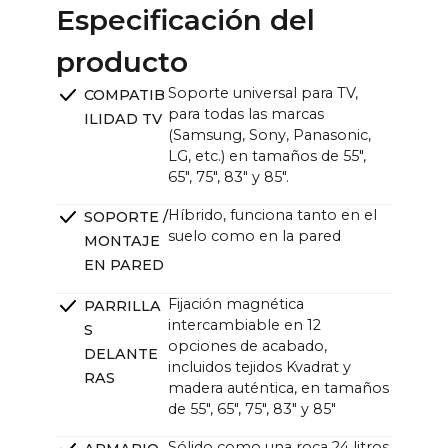
Especificación del
Unidad CANVAS (ancho x alto x fondo):
~121,0 x ~33,0 x ~12,0cm (11,0cm sin soporte) /
producto
~47,6 x ~13,0 x ~4,7 in (4,3 in sin soporte)
Soporte universal para TV,
COMPATIB
para todas las marcas
ILIDAD TV
(Samsung, Sony, Panasonic,
LG, etc.) en tamaños de 55",
65", 75", 83" y 85".
Híbrido, funciona tanto en el
SOPORTE /
suelo como en la pared
MONTAJE
EN PARED
Fijación magnética
PARRILLA
intercambiable en 12
S
opciones de acabado,
DELANTE
incluidos tejidos Kvadrat y
RAS
madera auténtica, en tamaños
de 55", 65", 75", 83" y 85"
Sólido como una roca 24 litros,