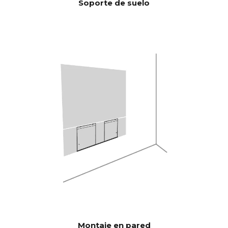
Soporte de suelo
SEÑAL/RUI
1 KHz >103 dB
DO
10 KHz >105 dB
(Potencia
nominal)
100 Hz <0,04 %
THD+N
(1/8 Potencia
1 KHz <0,04 %
nominal)
10 KHz <0,05 %
Potente quad-core de 300
Procesado
MIPS de Analog Devices con
r de señal
filtro 3D BACCH
digital
(DSP)
A través de la aplicación iOS,
CORRECCI
utiliza el micrófono integrado
ÓN DE LA
del iPhone o el Zen Mic
HABITACI
opcional.
ÓN
Montaje en pared