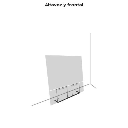
6.Unidades de graves/medios
Altavoz y frontal
de 5" y 2 bajos esclavos de
5x8", lo que da 592 cm2, que
corresponden a una unidad
base de 12" CANVAS HiFi es,
por tanto, muy eficiente y
reproduce más alto y con más
graves que las barras de
sonido tradicionales.
Burr-Brown 24 bits/192 kHz
Convertido
r digital a
analógico
(DAC)
28 Hz - 24.000 Hz
RESPUEST
A DE
FRECUENC
IA
100 Hz > 104 dB
RELACIÓN