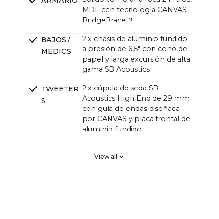
ARMARIO
MDF con tecnología CANVAS
BridgeBrace™
2 x chasis de aluminio fundido
BAJOS /
a presión de 6,5" con cono de
MEDIOS
papel y larga excursión de alta
gama SB Acoustics
2 x cúpula de seda SB
TWEETER
Acoustics High End de 29 mm
S
con guía de ondas diseñada
por CANVAS y placa frontal de
aluminio fundido
2 x High End SB Acoustics de
RADIADO
View all
bajas pérdidas y alta precisión,
RES
excursión larga
PASIVOS
Regla de chaflán DSP FIR,
CRUCES
orden alto