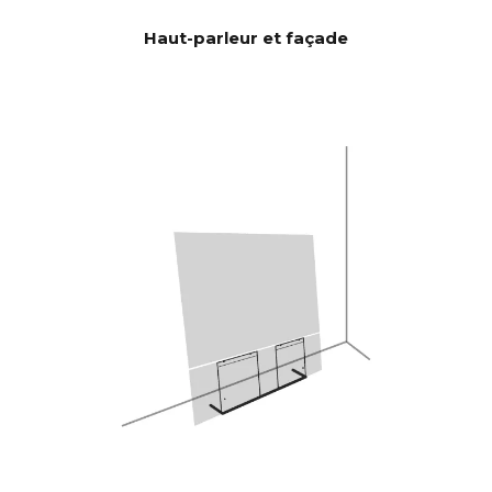
de graves/médiums de 6,5" et 2
Haut-parleur et façade
HP Passifs de 5x8", ce qui
donne une surface d’émission
de 59,2 cm2 qui correspond à
une unité de 12". CANVAS HiFi
est donc très efficace et joue
plus fort et avec plus de
basses que les barres de son
traditionnelles.
Burr-Brown 24 bits / 192 kHz
DAC
28 Hz - 24.000 Hz
RÉPONSE
EN
FRÉQUEN
CE
100 Hz > 104 dB
RAPPORT
SIGNAL/BR
1 KHz >103 dB
UIT