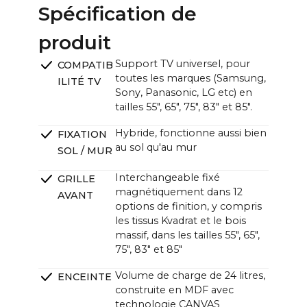
65" : ~144,5 x ~120,4 cm / ~57.0 x ~47.4 in
Spécification de
Unité CANVAS (L x H x P) :
produit
~121,0 x ~33,0 x ~12,0cm (11,0cm sans support) /
~47.6 x ~13.0 x ~4.7 in (4.3 in sans support)
Support TV universel, pour
COMPATIB
toutes les marques (Samsung,
ILITÉ TV
Sony, Panasonic, LG etc) en
tailles 55", 65", 75", 83" et 85".
Hybride, fonctionne aussi bien
FIXATION
au sol qu'au mur
SOL / MUR
Interchangeable fixé
GRILLE
magnétiquement dans 12
AVANT
options de finition, y compris
les tissus Kvadrat et le bois
massif, dans les tailles 55", 65",
75", 83" et 85"
Volume de charge de 24 litres,
ENCEINTE
construite en MDF avec
technologie CANVAS