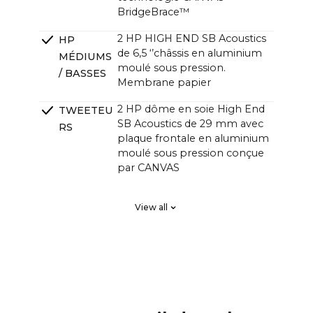
BridgeBrace™
2 HP HIGH END SB Acoustics
HP
de 6,5 ‘’châssis en aluminium
MÉDIUMS
moulé sous pression.
/ BASSES
Membrane papier
2 HP dôme en soie High End
TWEETEU
SB Acoustics de 29 mm avec
RS
plaque frontale en aluminium
moulé sous pression conçue
par CANVAS
2 x High End SB Acoustics,
RADIATEU
View all
faible perte, haute précision,
RS
longue excursion
PASSIFS
DSP Phase linéaire FIR, ordre
FILTRAGE
élevé
Ampli HiFi 4 canaux Classe D
AMPLIFIC
avec un total de 250 watts