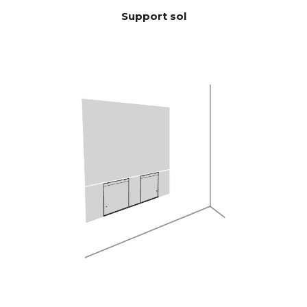
10 KHz >105 dB
(Puissance
Support sol
nominale)
100 Hz <0,04 %
THD+N
(1/8 Puissance
1 KHz <0,04 %
nominale)
10 KHz <0,05 %
Puissant quad-core Analog
DSP
Devices 300 MIPS avec filtre
BACCH 3D
Via l'application iOS, utilise le
CORRECTI
microphone intégré de
ON
l'iPhone ou le Zen Mic en
ACOUSTIQ
option
UE DE
PIÈCE
HDMI eARC, Toslink, Analog,
CONNECTI
Apple AirPlay 2 (multi-room),
VITÉ
Google Cast (multiroom),