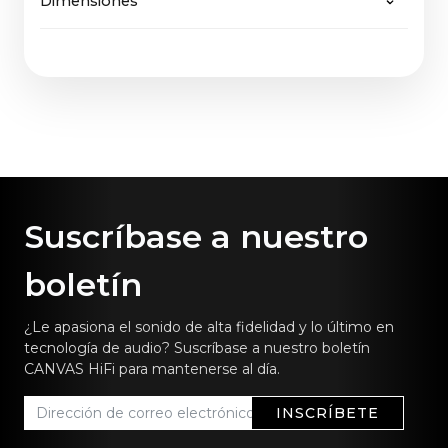
Dimensiones
65" Tejido: 2,7 Kg
de fácil mantenimiento, recibirá asistencia sin
información sobre nuestra
política de
65" Madera: 3,7 Kg
problemas, del mismo modo que CANVAS
devoluciones aquí
.
65": 144,5 x 36,9 cm / 57,0 x 14,5 in
garantiza no sólo futuras actualizaciones del
software, sino también del hardware.
Suscríbase a nuestro
boletín
¿Le apasiona el sonido de alta fidelidad y lo último en
tecnología de audio? Suscríbase a nuestro boletín
CANVAS HiFi para mantenerse al día.
INSCRÍBETE