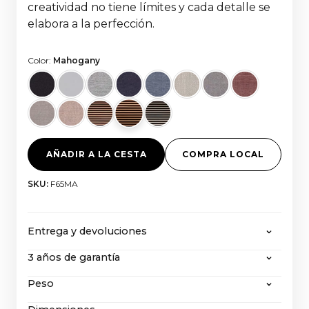
creatividad no tiene límites y cada detalle se
elabora a la perfección.
Color:
Mahogany
AÑADIR A LA CESTA
COMPRA LOCAL
SKU:
F65MA
Entrega y devoluciones
3 años de garantía
CANVAS ofrece envío gratuito en todos los
pedidos superiores a 2000 euros, con todos los
Peso
Incluso después de nuestra garantía ampliada de 3
impuestos y gastos de importación incluidos. Si
años, CANVAS, con su extraordinaria construcción
desea devolver un producto, puede obtener más