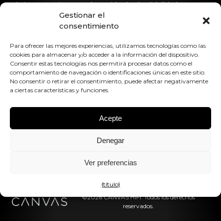
obtiene con sistemas de sonido de alta fidelidad
Gestionar el
dedicados.
consentimiento
Póngase en contacto con nosotros
Para ofrecer las mejores experiencias, utilizamos tecnologías como las
cookies para almacenar y/o acceder a la información del dispositivo.
hello@canvashifi.com
Llame al +45 29 75 00 45
Consentir estas tecnologías nos permitirá procesar datos como el
comportamiento de navegación o identificaciones únicas en este sitio.
CANVAS HiFi ApS
No consentir o retirar el consentimiento, puede afectar negativamente
Flade Engvej 4
a ciertas características y funciones.
9900 Frederikshavn
Dinamarca
Acepte
Número de IVA:
DK43519425
Denegar
Síguenos en
Ver preferencias
{título}
©2026 CANVAS HiFi. Todos los derechos
reservados.