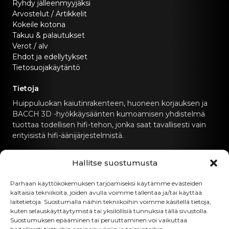
Ryhdy jälleenmyyjäksi
Arvostelut / Artikkelit
Kokeile kotona
Takuu & palautukset
Verot / alv
Ehdot ja edellytykset
Tietosuojakäytäntö
Tietoja
Huippuluokan kaiutinrakenteen, huoneen korjauksen ja
BACCH 3D -hyökkäysäänten kumoamisen yhdistelmä
tuottaa todellisen hifi-tehon, jonka saat tavallisesti vain
erityisistä hifi-äänijärjestelmistä.
Ota yhteyttä
Hallitse suostumusta
hello@canvashifi.com
Parhaan käyttökokemuksen tarjoamiseksi käytämme evästeiden
kaltaisia tekniikoita, joiden avulla voimme tallentaa ja/tai käyttää
Soita numeroon +45 29 75 00 45
laitetietoja. Suostumalla näihin tekniikoihin voimme käsitellä tietoja,
kuten selauskäyttäytymistä tai yksilöllisiä tunnuksia tällä sivustolla.
CANVAS HiFi ApS
Suostumuksen epääminen tai peruuttaminen voi vaikuttaa