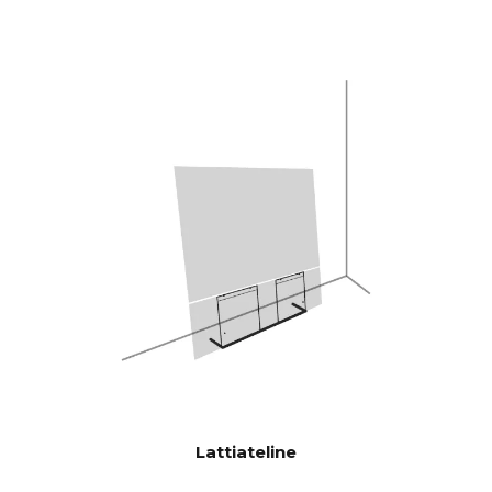
kanssa.5" basso/keskialueajurit
ja 2 x 5x8" orjabassoajurit, mikä
antaa 592 cm2 säteilypinta-
alaa, joka vastaa 12" bassoajuria.
CANVAS HiFi on siis erittäin
tehokas, ja se soi kovempaa ja
bassovoimaisempaa kuin
perinteiset soundbarit.
Burr-Brown 24-bittinen / 192
DAC:t
kHz
28 Hz - 24.000 Hz
TAAJUUSV
ASTE
100 Hz > 104 dB
SIGNAALI-
KOHINASU
1 KHz >103 dB
HDE
10 KHz >105 dB
(Nimellisteho)
Lattiateline
100 Hz <0.04 % %
THD+N