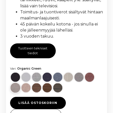
lisää vain televisiosi.
Toimitus- ja tuontiverot sisältyvät hintaan
maailmanlaajuisesti.
45 päivän kokeilu kotona - jos sinulla ei
ole jälleenmyyjää lähelläsi.
3 vuoden takuu.
Tuotteen tekniset
tiedot
Väri:
Organic Green
LISÄÄ OSTOSKORIIN