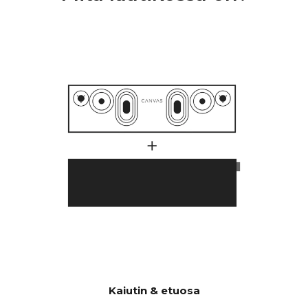
4-kanavaiset D-luokan HiFi-
VAHVISTI
vahvistimet, joissa on yhteensä
MET
250 wattia, mutta joissa on
suurempi äänenpaine kuin
perinteisissä 1000 watin
soundbareissa.
Monet asiakkaat ovat
ihmetelleet, miksi CANVAS
HiFi soi syvemmin ja
voimakkaammin kuin
perinteiset soundbarit, mikä
viittaa siihen, että niissä on
paljon suurempi
tehovahvistin.
Tekijöitä on paljon, mutta
olennainen tekijä on se, että
CANVASissa on huikeat 24
litraa tehokasta akustista
Kaiutin & etuosa
tilavuutta yhdessä 2 x 6:n