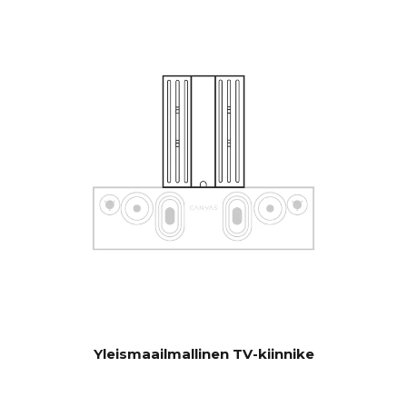
kautta, joka voidaan piilottaa
CANVASiin yhteyden
muodostamiseksi olemassa
oleviin ohjausjärjestelmiin,
kuten Sonos-sovellukseen,
Bluetooth, B&O App,
Bluesound, HEOS, Bose App,
Samsung App tai muihin
ohjausyksiköihin. Ota yhteyttä
asiakaspalveluumme, jos
sinulla on erityisiä toiveita.
Ohjelmiston automaattinen
PÄIVITYS
OTA. Laitteistoelektroniikka
päivitettävissä
Yleismaailmallinen TV-kiinnike