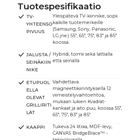
CANVAS TV:n kanssa (L x K):
Tuotespesifikaatio
55": ~122,6 x ~107,8 cm / ~48.3 x ~42.2 in
Yleispätevä TV-kiinnike, sopii
TV-
CANVAS-yksikkö (L x K x S):
kaikille tuotemerkeille
YHTEENSO
~121,0 x ~33,0 x ~12,0cm (11,0cm ilman kiinnikettä)
(Samsung, Sony, Panasonic,
/ ~47.6 x ~13.0 x ~4.7 in (4.3 in ilman kiinnikettä)
PIVUUS
LG jne.) 55", 65", 75", 83" ja 85"
koossa.
Hybridi, toimii sekä lattialla
JALUSTA /
että seinällä
SEINÄKIIN
NIKE
Vaihdettava
ETUPUOL
magneettikiinnityksellä 12
ELLA
viimeistelyvaihtoehtoa,
OLEVAT
mukaan lukien Kvadrat-
GRILLIRITI
kankaat ja aito puu, koossa 55",
LÄT
65", 75", 83" ja 85"
Tukeva 24 litraa, MDF-levy,
KAAPPI
CANVAS BridgeBrace™ -
teknologialla