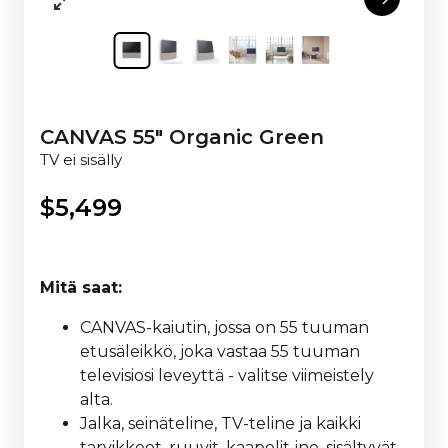
CANVAS 55" Organic Green
TV ei sisälly
$
5,499
Mitä saat:
CANVAS-kaiutin, jossa on 55 tuuman
etusäleikkö, joka vastaa 55 tuuman
televisiosi leveyttä - valitse viimeistely
alta.
Jalka, seinäteline, TV-teline ja kaikki
tarvikkeet, ruuvit, kaapelit jne. sisältyvät,