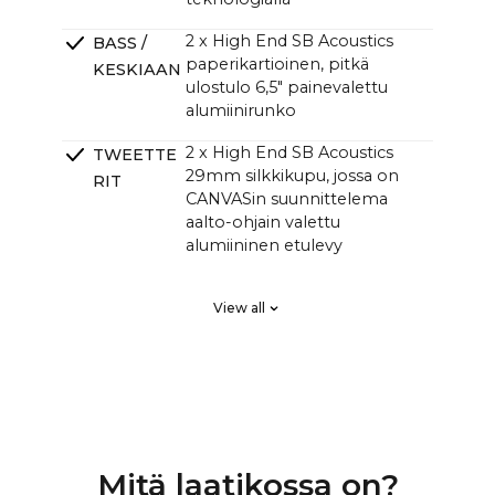
2 x High End SB Acoustics
BASS /
paperikartioinen, pitkä
KESKIAAN
ulostulo 6,5" painevalettu
alumiinirunko
2 x High End SB Acoustics
TWEETTE
29mm silkkikupu, jossa on
RIT
CANVASin suunnittelema
aalto-ohjain valettu
alumiininen etulevy
2 x High End SB Acoustics
PASSIIVISE
View all
pienihäviöinen korkea
T
tarkkuus, pitkä matka
SÄTEILIJÄT
Klippel-järjestelmässä viritetty
CROSSOVE
DSP lineaarisen taajuusvasteen
RIT
ja täydellisen vaihevasteen
saavuttamiseksi, räätälöity
Mitä laatikossa on?
korkealuokkainen