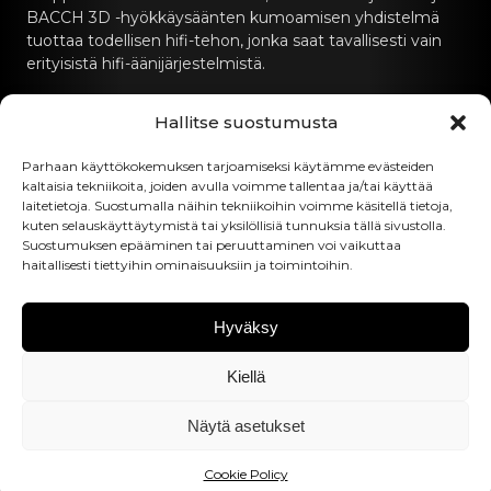
BACCH 3D -hyökkäysäänten kumoamisen yhdistelmä
tuottaa todellisen hifi-tehon, jonka saat tavallisesti vain
erityisistä hifi-äänijärjestelmistä.
Ota yhteyttä
Hallitse suostumusta
hello@canvashifi.com
Parhaan käyttökokemuksen tarjoamiseksi käytämme evästeiden
kaltaisia tekniikoita, joiden avulla voimme tallentaa ja/tai käyttää
Soita numeroon +45 29 75 00 45
laitetietoja. Suostumalla näihin tekniikoihin voimme käsitellä tietoja,
kuten selauskäyttäytymistä tai yksilöllisiä tunnuksia tällä sivustolla.
CANVAS HiFi ApS
Suostumuksen epääminen tai peruuttaminen voi vaikuttaa
haitallisesti tiettyihin ominaisuuksiin ja toimintoihin.
Flade Engvej 4
9900 Frederikshavn
Tanska
Hyväksy
ALV-numero:
DK43519425
Kiellä
Seuraa meitä
Näytä asetukset
Cookie Policy