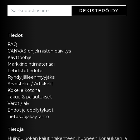
REKISTERÖIDY
Tiedot
FAQ
CANVAS-ohjelmiston päivitys
Käyttöohje
Markkinointimateriaali
Lehdistötiedote
Ryhdy jälleenmyyjäksi
Arvostelut / Artikkelit
Kokeile kotona
Takuu & palautukset
Verot / alv
Ehdot ja edellytykset
Tietosuojakäytäntö
Tietoja
Huippuluokan kaiutinrakenteen, huoneen korjauksen ja