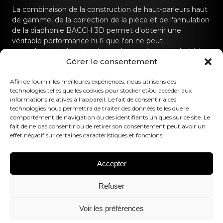
La combinaison de la construction de haut-parleurs haut
de gamme, de la correction de la pièce et de l'annulation
de la diaphonie BACCH 3D permet d'obtenir une
véritable performance hi-fi que l'on ne peut
normalement obtenir qu'avec des systèmes audio hi-fi
Gérer le consentement
dédiés.
Contactez-nous
Afin de fournir les meilleures expériences, nous utilisons des
technologies telles que les cookies pour stocker et/ou accéder aux
informations relatives à l'appareil. Le fait de consentir à ces
hello@canvashifi.com
Appeler le +45 29 75 00 45
technologies nous permettra de traiter des données telles que le
comportement de navigation ou des identifiants uniques sur ce site. Le
CANVAS HiFi ApS
fait de ne pas consentir ou de retirer son consentement peut avoir un
effet négatif sur certaines caractéristiques et fonctions.
Flade Engvej 4
9900 Frederikshavn
Danemark
Accepter
Numéro de TVA :
DK43519425
Refuser
Suivez-nous
Voir les préférences