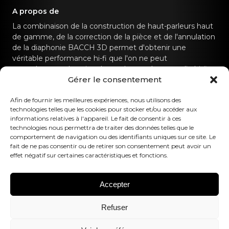
A propos de
La combinaison de la construction de haut-parleurs haut
de gamme, de la correction de la pièce et de l'annulation
de la diaphonie BACCH 3D permet d'obtenir une
véritable performance hi-fi que l'on ne peut
normalement obtenir qu'avec des systèmes audio hi-fi
Gérer le consentement
dédiés.
Afin de fournir les meilleures expériences, nous utilisons des
Contactez-nous
technologies telles que les cookies pour stocker et/ou accéder aux
informations relatives à l'appareil. Le fait de consentir à ces
technologies nous permettra de traiter des données telles que le
hello@canvashifi.com
Appeler le +45 29 75 00 45
comportement de navigation ou des identifiants uniques sur ce site. Le
CANVAS HiFi ApS
fait de ne pas consentir ou de retirer son consentement peut avoir un
effet négatif sur certaines caractéristiques et fonctions.
Flade Engvej 4
9900 Frederikshavn
Danemark
Accepter
Numéro de TVA :
DK43519425
Refuser
Suivez-nous