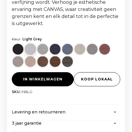
verfijning wordt. Verhoog je esthetische
ervaring met CANVAS, waar creativiteit geen
grenzen kent en elk detail tot in de perfectie
is uitgewerkt.
Kleur:
Light Grey
IN WINKELWAGEN
KOOP LOKAAL
SKU:
F65LG
Levering en retourneren
3 jaar garantie
CANVAS biedt gratis verzending op alle
bestellingen van meer dan 2000 euro, inclusief