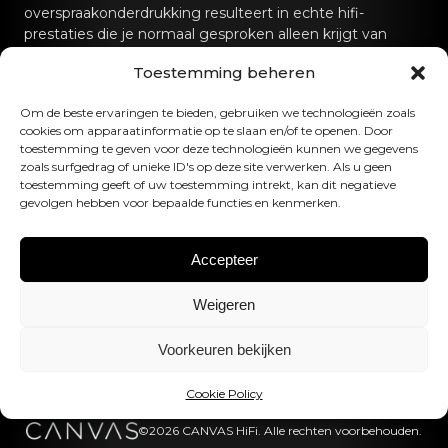
overspraakonderdrukking resulteert in echte hifi-
prestaties die je normaal gesproken alleen krijgt van
speciale hifi-geluidssystemen.
Toestemming beheren
Neem contact met ons op
Om de beste ervaringen te bieden, gebruiken we technologieën zoals
cookies om apparaatinformatie op te slaan en/of te openen. Door
hello@canvashifi.com
Bel +45 29 75 00 45
toestemming te geven voor deze technologieën kunnen we gegevens
zoals surfgedrag of unieke ID's op deze site verwerken. Als u geen
CANVAS HiFi ApS
toestemming geeft of uw toestemming intrekt, kan dit negatieve
gevolgen hebben voor bepaalde functies en kenmerken.
Flade Engvej 4
9900 Frederikshavn
Denemarken
Accepteer
BTW-nummer:
DK43519425
Weigeren
Volg ons
Voorkeuren bekijken
Cookie Policy
©2026 CANVAS HiFi. Alle rechten voorbehouden.