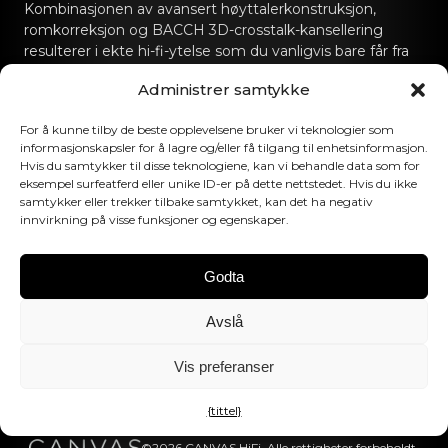
Kombinasjonen av avansert høyttalerkonstruksjon,
romkorreksjon og BACCH 3D-crosstalk-kansellering
resulterer i ekte hi-fi-ytelse som du vanligvis bare får fra
dedikerte hi-fi-lydanlegg.
Administrer samtykke
Kontakt oss
For å kunne tilby de beste opplevelsene bruker vi teknologier som
informasjonskapsler for å lagre og/eller få tilgang til enhetsinformasjon.
hello@canvashifi.com
Ring +45 29 75 00 45
Hvis du samtykker til disse teknologiene, kan vi behandle data som for
eksempel surfeatferd eller unike ID-er på dette nettstedet. Hvis du ikke
CANVAS HiFi ApS
samtykker eller trekker tilbake samtykket, kan det ha negativ
innvirkning på visse funksjoner og egenskaper.
Flade Engvej 4
9900 Frederikshavn
Danmark
Godta
MVA-nummer:
DK43519425
Avslå
Følg oss
Vis preferanser
{tittel}
©2026 CANVAS HiFi. Alle rettigheter forbeholdt.