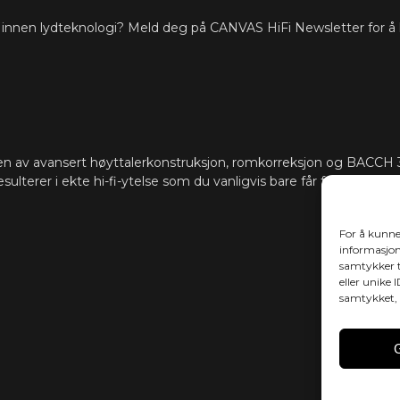
ste innen lydteknologi? Meld deg på CANVAS HiFi Newsletter for å
HDMI eARC, To
TILKOBLING
Cast (flere ro
I tillegg akt
skjules i CAN
som Sonos-ap
App, Samsung 
support for å 
n av avansert høyttalerkonstruksjon, romkorreksjon og BACCH 3
ønsker.
esulterer i ekte hi-fi-ytelse som du vanligvis bare får fra dedikerte 
Programvare 
OPPDATERINGER
oppgraderes
For å kunne
informasjons
samtykker t
eller unike 
samtykket, 