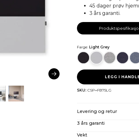
45 dager prøv hjemm
3 års garanti.
Produktspesifikasj
Farge:
Light Grey
LEGG I HAND
SKU:
CSP+FB75LG
Levering og retur
3 års garanti
CANVAS tilbyr gratis frakt p
importkostnader inkludert. 
Vekt
Selv etter vår utvidede 3-å
mer om våre
returregler h