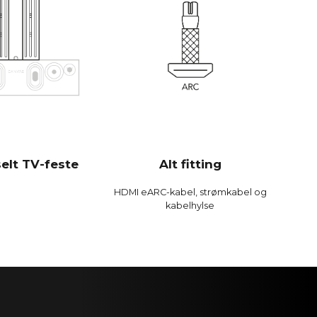
rt effektiv og spiller høyere og med mer bass enn
soundbars.
 Bit / 192 kHz
0 Hz
dB
B
dB
elt TV-feste
Alt fitting
 %
HDMI eARC-kabel, strømkabel og
%
kabelhylse
 %
loge enheter 300 MIPS firekjerner med BACCH 3D-
, bruker iPhones innebygde mikrofon eller Zen Mic