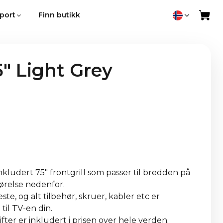
port
Finn butikk
" Light Grey
kludert 75" frontgrill som passer til bredden på
førelse nedenfor.
ste, og alt tilbehør, skruer, kabler etc er
til TV-en din.
fter er inkludert i prisen over hele verden.