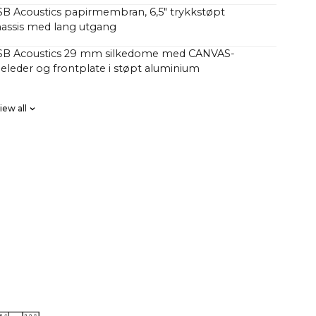
SB Acoustics papirmembran, 6,5" trykkstøpt
assis med lang utgang
 SB Acoustics 29 mm silkedome med CANVAS-
eleder og frontplate i støpt aluminium
SB Acoustics med lavt tap, høy presisjon og lang
iew all
ase FIR, høy orden
se D HiFi-forsterkere med totalt 250 watt, men med
kk enn tradisjonelle lydplanker med 1000 watt.
har lurt på hvorfor CANVAS HiFi spiller dypere og
n tradisjonelle soundbars, noe som tyder på at de har
antall watt i forsterkeren.
faktorer spiller inn her, men en vesentlig faktor er at
le 23 liter effektivt akustisk volum i kombinasjon
bass/mellomtone-enheter og 2 x 5x8" slavebasser,
92 cm2, som tilsvarer en 12" baseenhet CANVAS HiFi