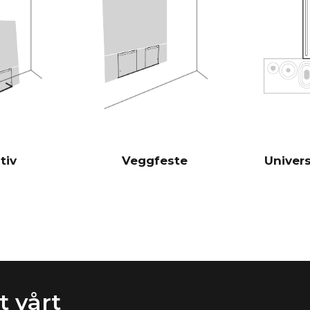
er derfor svæ
tradisjonelle 
Burr-Brown 24
DAC-er
28 Hz - 24 00
FREKVENSRESPONS
100 Hz > 104 
SIGNAL/STØY-FORHOLD
(Nominell utgangseffekt)
1 KHz >103 d
10 KHz >105 
tiv
Veggfeste
Univers
100 Hz <0,04
THD+N
(1/8 nominell utgangseffekt)
1 KHz <0,04 
10 KHz <0,05
Kraftige ana
DSP
filter
Via iOS-appen
ROMKORREKSJON
 vårt
(ekstrautstyr)