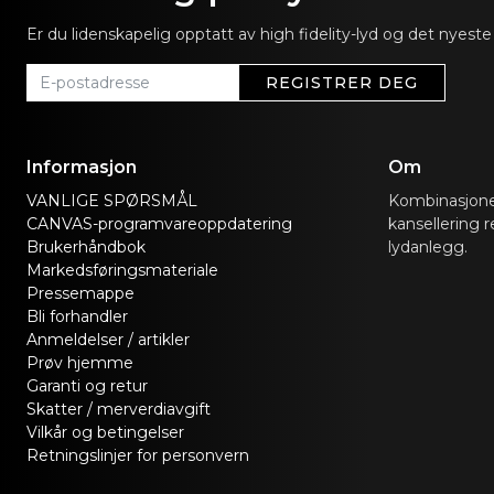
Er du lidenskapelig opptatt av high fidelity-lyd og det nye
REGISTRER DEG
Informasjon
Om
VANLIGE SPØRSMÅL
Kombinasjone
CANVAS-programvareoppdatering
kansellering r
Brukerhåndbok
lydanlegg.
Markedsføringsmateriale
Pressemappe
Bli forhandler
Anmeldelser / artikler
Prøv hjemme
Garanti og retur
Skatter / merverdiavgift
Vilkår og betingelser
Retningslinjer for personvern