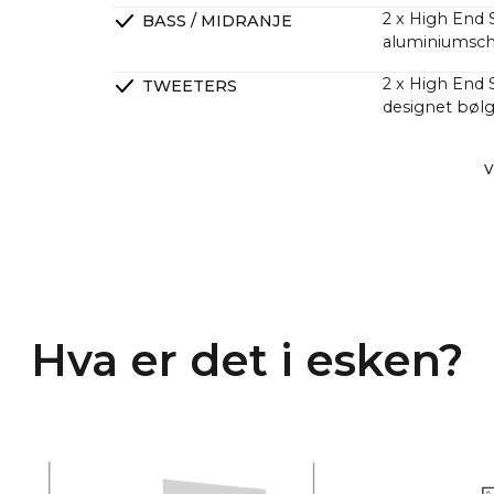
2 x High End 
BASS / MIDRANJE
aluminiumsch
2 x High End
TWEETERS
designet bølg
2 x High End 
PASSIVE RADIATORER
V
utgang
DSP Lineær f
CROSSOVERS
4-kanals klas
FORSTERKERE
større lydtry
Mange kunder 
Hva er det i esken?
kraftigere en
et mye høyere 
En lang rekke 
CANVAS har he
med 2 x 6.5" 
noe som gir 5