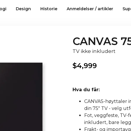
ogi
Design
Historie
Anmeldelser / artikler
Sup
CANVAS 75
TV ikke inkludert
$
4,999
Hva du får:
CANVAS-høyttaler in
din 75" TV - velg ut
Fot, veggfeste, TV-fe
inkludert, bare legg 
Frakt- og importavgi