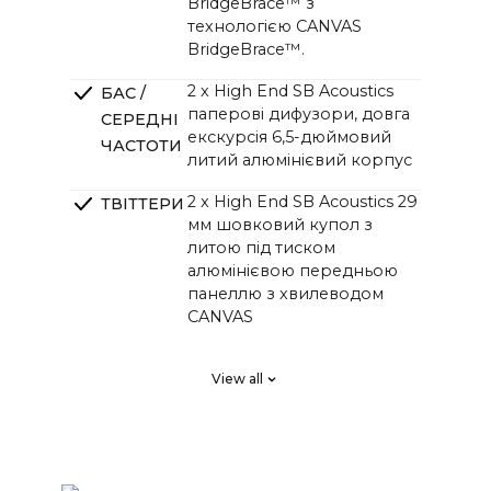
BridgeBrace™ з
технологією CANVAS
BridgeBrace™.
2 x High End SB Acoustics
БАС /
паперові дифузори, довга
СЕРЕДНІ
екскурсія 6,5-дюймовий
ЧАСТОТИ
литий алюмінієвий корпус
2 x High End SB Acoustics 29
ТВІТТЕРИ
мм шовковий купол з
литою під тиском
алюмінієвою передньою
панеллю з хвилеводом
CANVAS
2 x High End SB Acoustics з
ПАСИВНІ
View all
низьким рівнем втрат,
РАДІАТО
високою точністю, довгою
РИ
екскурсією
DSP налаштований за
КРОСОВЕ