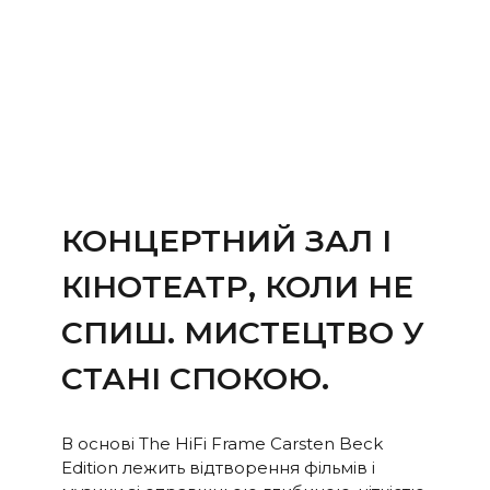
також відтворює гучніше і з
більшою кількістю басів,
ніж традиційні саундбари.
Burr-Brown 24 Bit / 192 kHz
ЦАПи
30 Гц - 20 000 Гц
ЧАСТОТН
А
ХАРАКТЕ
РИСТИКА
КОНЦЕРТНИЙ ЗАЛ І
100 Гц > 104 дБ
СПІВВІД
КІНОТЕАТР, КОЛИ НЕ
НОШЕНН
1 КГц >103 дБ
Я
СПИШ. МИСТЕЦТВО У
10 КГц >105 дБ
СИГНАЛ/
СТАНІ СПОКОЮ.
ШУМ
(Номінальна
вихідна
В основі The HiFi Frame Carsten Beck
потужність)
Edition лежить відтворення фільмів і