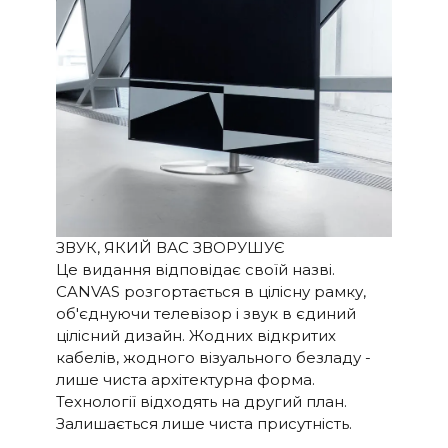
підсилювача.
Тут відіграє роль велика
кількість факторів, але
найважливішим є те, що
CANVAS має колосальні 24
літри ефективного
акустичного об'єму в
поєднанні з 2 x 6,5-
дюймовими низько-/
середньочастотними
динаміками і 2 x 5x8-
ЗВУК, ЯКИЙ ВАС ЗВОРУШУЄ
дюймовими допоміжними
Це видання відповідає своїй назві.
низькочастотними
CANVAS розгортається в цілісну рамку,
динаміками, що дає 592 см2
випромінюючої поверхні,
об'єднуючи телевізор і звук в єдиний
яка відповідає 12-
цілісний дизайн. Жодних відкритих
дюймовому
кабелів, жодного візуального безладу -
низькочастотному
лише чиста архітектурна форма.
динаміку. Таким чином,
Технології відходять на другий план.
CANVAS HiFi є
Залишається лише чиста присутність.
високоефективною, а