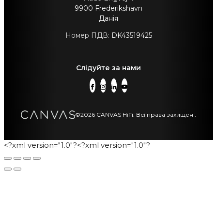
9900 Frederikshavn
Данія
Номер ПДВ:
DK43519425
Слідуйте за нами
©2026 CANVAS HiFi. Всі права захищені.
<?xml version="1.0"?
<?xml version="1.0"?