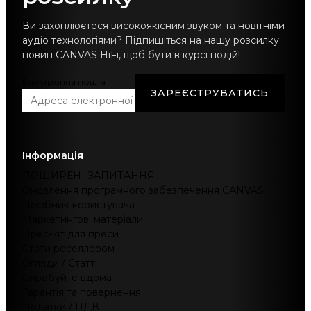
Ви захоплюєтеся високоякісним звуком та новітніми
аудіо технологіями? Підпишіться на нашу розсилку
новин CANVAS HiFi, щоб бути в курсі подій!
Електронна пошта
ЗАРЕЄСТРУВАТИСЬ
Інформація
ПОШИРЕНІ ЗАПИТАННЯ
Оновлення програмного забезпечення CANVAS
Посібник користувача
Маркетингові матеріали
Прес-кіт для преси
Стати реселлером
Огляди / Статті
Спробуйте вдома
Гарантія та повернення
Податки / ПДВ