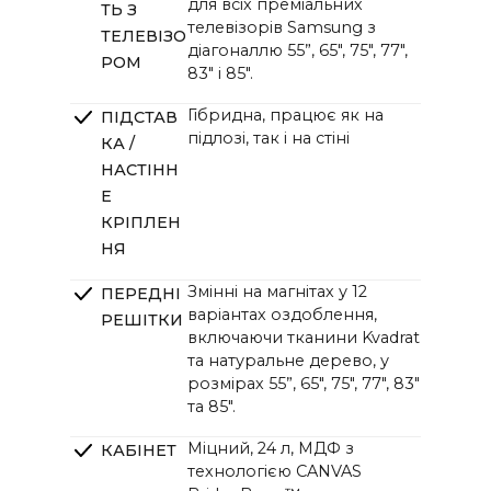
для всіх преміальних
ТЬ З
The HiFi Frame 85":
192,4 × 148 × 20 см / 75,7 × 58,3 ×
телевізорів Samsung з
ТЕЛЕВІЗО
7,9 дюйма
діагоналлю 55”, 65", 75", 77",
РОМ
83" і 85".
Гібридна, працює як на
ПІДСТАВ
підлозі, так і на стіні
КА /
НАСТІНН
Е
КРІПЛЕН
НЯ
Змінні на магнітах у 12
ПЕРЕДНІ
варіантах оздоблення,
РЕШІТКИ
включаючи тканини Kvadrat
та натуральне дерево, у
розмірах 55”, 65", 75", 77", 83"
та 85".
Міцний, 24 л, МДФ з
КАБІНЕТ
технологією CANVAS