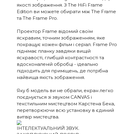
Апаратна електроніка з
якості зображення. З The HiFi Frame
можливістю модернізації
Edition ви можете обирати між The Frame
та The Frame Pro.
Проектор Frame відомий своїм
яскравим, точним зображенням, яке
покращує кожен фільм і серіал. Frame Pro
піднімає планку завдяки вищій
яскравості, глибшій контрастності та
вдосконаленій обробці - ідеально
підходить для приміщень, де потрібна
найвища якість зображення.
Яку б модель ви не обрали, екран легко
поєднується зі звуком CANVAS і
текстильним мистецтвом Карстена Бека,
перетворюючи всю установку в єдиний
витвір мистецтва.
ІНТЕЛЕКТУАЛЬНИЙ ЗВУК.