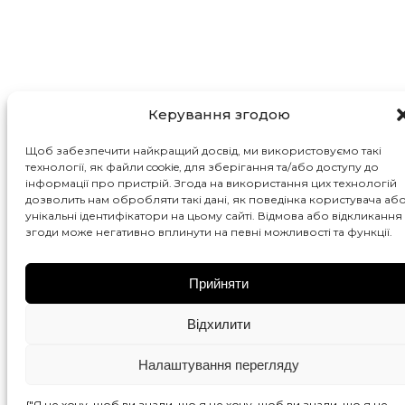
Керування згодою
Щоб забезпечити найкращий досвід, ми використовуємо такі
технології, як файли cookie, для зберігання та/або доступу до
інформації про пристрій. Згода на використання цих технологій
дозволить нам обробляти такі дані, як поведінка користувача аб
унікальні ідентифікатори на цьому сайті. Відмова або відкликання
згоди може негативно вплинути на певні можливості та функції.
Прийняти
Відхилити
Налаштування перегляду
{"Я не хочу, щоб ви знали, що я не хочу, щоб ви знали, що я не