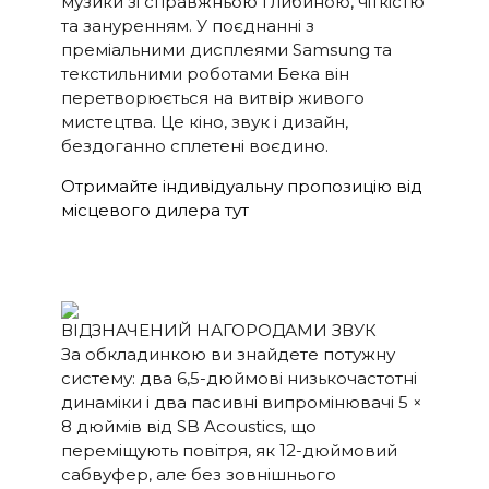
музики зі справжньою глибиною, чіткістю
100 Гц <0,04 %
THD+N
та зануренням. У поєднанні з
(1/8
1 КГц <0.04 %
преміальними дисплеями Samsung та
номінальної
текстильними роботами Бека він
10 КГц <0,05 %
потужності)
перетворюється на витвір живого
мистецтва. Це кіно, звук і дизайн,
Потужний
DSP
бездоганно сплетені воєдино.
чотирьохядерний
процесор Analog Devices
Отримайте індивідуальну пропозицію від
300 MIPS з фільтром BACCH
місцевого дилера тут
3D
Через додаток для iOS
КОРЕКЦІ
використовує вбудований
Я
мікрофон iPhone або
ПРИМІЩ
ВІДЗНАЧЕНИЙ НАГОРОДАМИ ЗВУК
додатковий мікрофон Zen
ЕННЯ
За обкладинкою ви знайдете потужну
Mic
систему: два 6,5-дюймові низькочастотні
HDMI eARC, Toslink,
ПІДКЛЮ
динаміки і два пасивні випромінювачі 5 ×
аналоговий, Apple AirPlay 2
ЧЕНІСТЬ
8 дюймів від SB Acoustics, що
(багатокімнатний), Google
переміщують повітря, як 12-дюймовий
Cast (багатокімнатний),
сабвуфер, але без зовнішнього
Roon, Tidal, Spotify Connect,