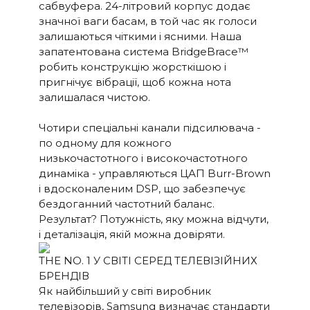
сабвуфера. 24-літровий корпус додає
DLNA.
значної ваги басам, в той час як голоси
залишаються чіткими і ясними. Наша
Крім того, автоматично
запатентована система BridgeBrace™
активується вхід через
робить конструкцію жорсткішою і
блок управління, який
пригнічує вібрації, щоб кожна нота
можна сховати в CANVAS
для підключення до
залишалася чистою.
існуючих систем
управління, таких як Sonos
Чотири спеціальні канали підсилювача -
App, Bluetooth, B&O App,
по одному для кожного
Bluesound, HEOS, Bose App,
низькочастотного і високочастотного
Samsung App або інших
динаміка - управляються ЦАП Burr-Brown
блоків управління. Якщо у
і вдосконаленим DSP, що забезпечує
вас є особливі побажання,
бездоганний частотний баланс.
зверніться до нашої
Результат? Потужність, яку можна відчути,
служби підтримки за
і деталізація, якій можна довіряти.
допомогою в
налаштуванні.
THE NO. 1 У СВІТІ СЕРЕД ТЕЛЕВІЗІЙНИХ
БРЕНДІВ
Програмне забезпечення
ОНОВЛЕ
Як найбільший у світі виробник
автоматичного OTA.
ННЯ
телевізорів, Samsung визначає стандарти