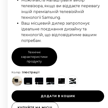
Можливість налаштувати вибір
телевізора, якщо ви віддаєте перевагу
іншій преміальній телевізійній
технології Samsung.
Ваш місцевий дилер запропонує
ідеальне поєднання дизайну та
технологій, що відповідатиме вашим
потребам.
Технічні
характеристики
продукту
Колір:
Ілюстрації
ДОДАТИ В КОШИК
КУПУЙТЕ НА МІСЦІ