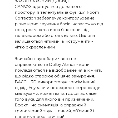
ЗАХОПЛЮЮЧИЙ ДОСВІД
CANVAS адаптується до вашого
простору. Інтелектуальна функція Room
Correction забезпечує контрольоване і
рівномірне звучання басів, незалежно від
того, розміщена вона біля стіни, під
телевізором або стоїть вільно. Діалоги
залишаються чіткими, а інструменти -
чітко окресленими.
Звичайні саундбари часто не
справляються з Dolby Atmos - вони
покладаються на відображення в кімнаті,
що рідко створює обіцяне занурення.
BACCH 3D використовує зовсім інший
підхід. Усуваючи перехресні перешкоди
між вухами, кожен канал досягає саме
того вуха, для якого він призначений.
Ефект - не симуляція, а справжній
тривимірний звук - точний, об'ємний і
напрочуд реалістичний.