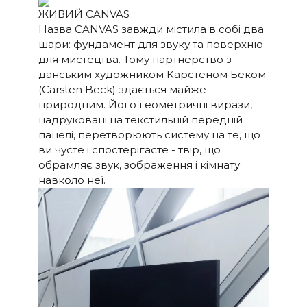
системою Klippel для
РИ
ЖИВИЙ CANVAS
лінійної частотної
Назва CANVAS завжди містила в собі два
характеристики та
шари: фундамент для звуку та поверхню
ідеальної фазової
характеристики,
для мистецтва. Тому партнерство з
спеціальний високий
данським художником Карстеном Беком
порядок
(Carsten Beck) здається майже
природним. Його геометричні вирази,
4-канальні HiFi-підсилювачі
ПІДСИЛ
надруковані на текстильній передній
класу D загальною
ЮВАЧІ
панелі, перетворюють систему на те, що
потужністю 250 Вт, але з
ви чуєте і спостерігаєте - твір, що
більшим звуковим тиском,
обрамляє звук, зображення і кімнату
ніж традиційні саундбари
навколо неї.
потужністю 1000 Вт.
Багато клієнтів дивуються,
чому CANVAS HiFi грає
глибше і потужніше, ніж
традиційні саундбари, що
вказує на те, що вони
мають набагато вищу
вихідну потужність