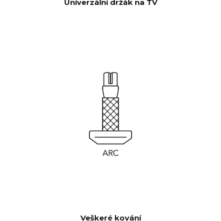
Univerzální držák na TV
Veškeré kování