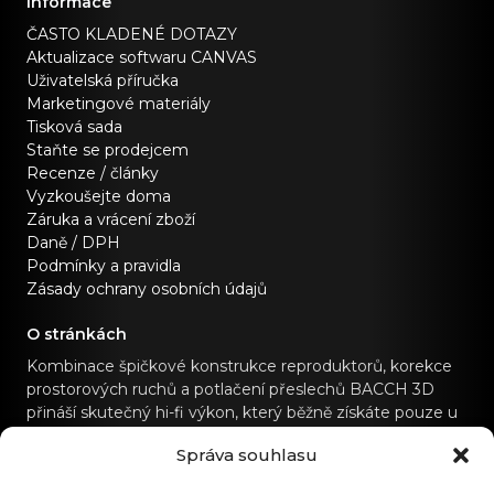
Informace
ČASTO KLADENÉ DOTAZY
Aktualizace softwaru CANVAS
Uživatelská příručka
Marketingové materiály
Tisková sada
Staňte se prodejcem
Recenze / články
Vyzkoušejte doma
Záruka a vrácení zboží
Daně / DPH
Podmínky a pravidla
Zásady ochrany osobních údajů
O stránkách
Kombinace špičkové konstrukce reproduktorů, korekce
prostorových ruchů a potlačení přeslechů BACCH 3D
přináší skutečný hi-fi výkon, který běžně získáte pouze u
specializovaných hi-fi zvukových systémů.
Správa souhlasu
Kontaktujte nás