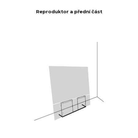
basovými/středotónovými
měniči a 2 x 5x8" podřízenými
Reproduktor a přední část
basovými měniči, což dává 592
cm2 vyzařovací plochy, což
odpovídá 12" basovému
měniči. CANVAS HiFi je proto
vysoce účinný a hraje hlasitěji a
s více basy než tradiční
soundbary.
Burr-Brown 24 bitů / 192 kHz
převodníky
DAC
28 Hz - 24 000 Hz
FREKVENČ
NÍ
ODEZVA
100 Hz > 104 dB
POMĚR
SIGNÁLU K
1 KHz >103 dB
ŠUMU
10 KHz >105 dB