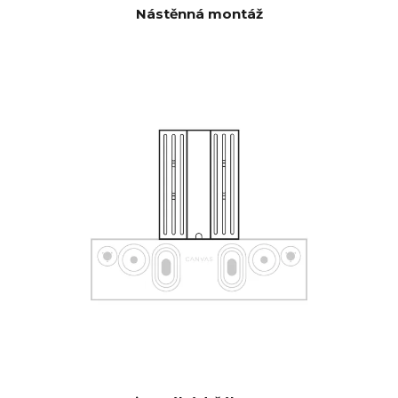
Nástěnná montáž
Navíc automaticky aktivovaný
vstup přes řídicí jednotku,
kterou lze skrýt v CANVAS pro
připojení ke stávajícím řídicím
systémům, jako je aplikace
Sonos, Bluetooth, B&O App,
Bluesound, HEOS, Bose App,
Samsung App nebo jiné řídicí
jednotky. Pokud máte
speciální přání, obraťte se na
naši podporu, která vám
pomůže s konfigurací.
Softwarová automatická OTA.
AKTUALIZ
Hardwarová elektronika s
ACE
možností upgradu