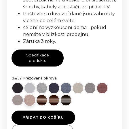
šrouby, kabely atd., stačí jen přidat TV.
Poštovné a dovozní daně jsou zahrnuty
v ceně po celém světě.
45 dní na vyzkoušení doma - pokud
nemáte v blízkosti prodejnu.
Záruka 3 roky.
Specifikace
produktu
Barva:
Frézovaná okrová
PŘIDAT DO KOŠÍKU