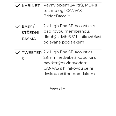
Pevný objem 24 litrů, MDF s
KABINET
technologií CANVAS
BridgeBrace™
2 x High End SB Acoustics s
BASY /
papírovou membránou,
STŘEDNÍ
dlouhý zdvih 6,5" hliníkové šasi
PÁSMA
odlévané pod tlakem
2 x High End SB Acoustics
TWEETER
29mm hedvábná kopulka s
S
navrženým vlnovodem
CANVAS s hliníkovou čelní
deskou odlitou pod tlakem
2 x High End SB Acoustics s
PASIVNÍ
View all
nízkými ztrátami a vysokou
ZÁŘIČE
přesností, dlouhý zdvih
DSP vyladěný v systému
CROSSOVE
Klippel pro lineární frekvenční
RS
odezvu a dokonalou fázovou