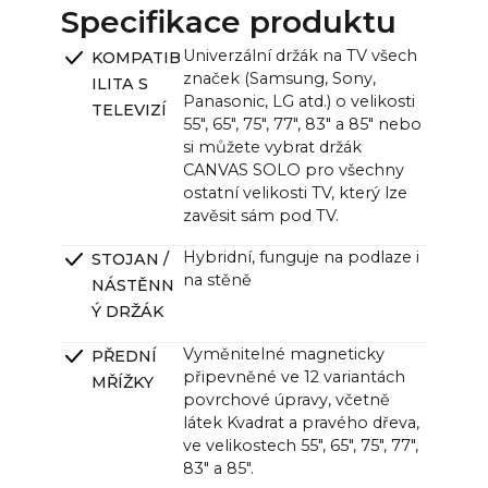
65": ~144,5 x ~120,4 cm / ~57,0 x ~47,4 in
Specifikace produktu
Jednotka CANVAS (š x v x h):
Univerzální držák na TV všech
KOMPATIB
~121,0 x ~33,0 x ~12,0 cm (11,0 cm bez držáku) /
značek (Samsung, Sony,
ILITA S
~47,6 x ~13,0 x ~4,7 palce (4,3 palce bez držáku)
Panasonic, LG atd.) o velikosti
TELEVIZÍ
55", 65", 75", 77", 83" a 85" nebo
si můžete vybrat držák
CANVAS SOLO pro všechny
ostatní velikosti TV, který lze
zavěsit sám pod TV.
Hybridní, funguje na podlaze i
STOJAN /
na stěně
NÁSTĚNN
Ý DRŽÁK
Vyměnitelné magneticky
PŘEDNÍ
připevněné ve 12 variantách
MŘÍŽKY
povrchové úpravy, včetně
látek Kvadrat a pravého dřeva,
ve velikostech 55", 65", 75", 77",
83" a 85".