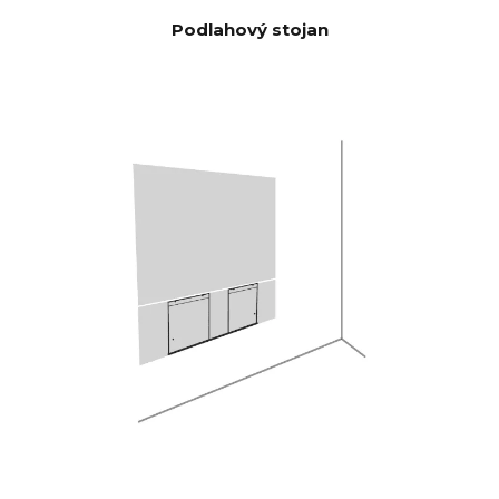
(Jmenovitý
Podlahový stojan
výkon)
100 Hz <0,04 %
THD+N
(1/8
1 KHz <0,04 %
jmenovitého
10 KHz <0,05 %
výkonu)
Výkonné čtyřjádro Analog
DSP
Devices 300 MIPS s 3D filtrem
BACCH
Prostřednictvím aplikace pro
KOREKCE
iOS využívá vestavěný
MÍSTNOST
mikrofon iPhonu nebo
I
volitelný mikrofon Zen Mic.
HDMI eARC, Toslink, Analog,
CONNECTI
Apple AirPlay 2 (multiroom),
VITY
Google Cast (multiroom),
Roon, Tidal, Spotify Connect,
DLNA.