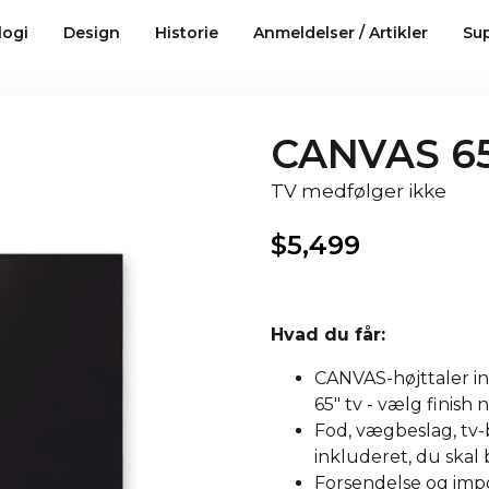
logi
Design
Historie
Anmeldelser / Artikler
Su
CANVAS 65
TV medfølger ikke
$
5,499
Hvad du får:
CANVAS-højttaler ink
65" tv - vælg finish
Fod, vægbeslag, tv-b
inkluderet, du skal ba
Forsendelse og impor