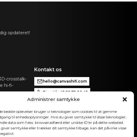
slink, Analog, Apple AirPlay 2 (multirum), Google
m), Roon, Tidal, Spotify Connect, DLNA.
atisk aktiveret input via kontrolenhed, der kan
VAS til forbindelse med eksisterende kontrolsystemer
 dig opdateret!
p, Bluetooth, B&O App, Bluesound, HEOS, Bose
 App eller andre kontrolenheder. Kontakt vores
 få hjælp til konfiguration, hvis du har særlige ønsker.
omatisk OTA. Hardwareelektronik kan opgraderes
Kontakt os
D-crosstalk-
hello@canvashifi.com
 hi-fi-
Ring til +45 29 75 00 45
Administrer samtykke
CANVAS HiFi ApS
Flade Engvej 4
 de bedste oplevelser bruger vi teknologier som cookies til at gemme
9900 Frederikshavn
adgang til enhedsoplysninger. Hvis du giver samtykke til disse teknologier,
Danmark
ndle data som f.eks. browseradfærd eller unikke ID'er på dette websted.
 giver samtykke eller trækker dit samtykke tilbage, kan det påvirke visse
Momsnummer:
DK43519425
negativt.