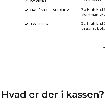
Rock solid 2
KABINET
2 x High End 
BAS / MELLEMTONER
aluminiumska
2 x High End
TWEETER
designet bølg
2 x High End S
PASSIVE SLAVEBASSER
DSP Lineær fa
CROSSOVERS
V
4 kanaler Kla
FORSTÆRKERE
større lydtry
Mange kunder 
dybere og kraf
de har et meg
En lang række
Hvad er der i kassen?
at CANVAS har
med 2 x 6.5" 
hvilket giver