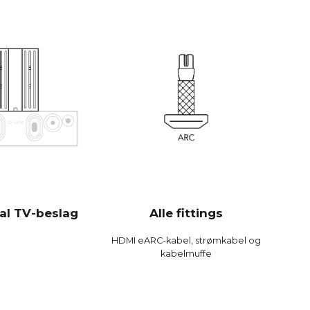
et effektiv og spiller højere og med mere bas end
soundbars.
 Bit / 192 kHz
0 Hz
dB
B
dB
 %
%
al TV-beslag
Alle fittings
 %
HDMI eARC-kabel, strømkabel og
kabelmuffe
alog Devices 300 MIPS quad-core med BACCH 3D-filter
pp, bruger iPhones indbyggede mikrofon eller
c