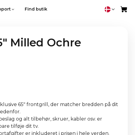
pport
Find butik
" Milled Ochre
lusive 65" frontgrill, der matcher bredden på dit
 nedenfor.
eslag og alt tilbehør, skruer, kabler osv. er
re tilføje dit tv.
tafgifter er inkluderet i prisen i hele verden.