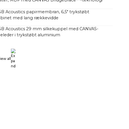
4 liter, MDF med CANVAS BridgeBrace™-teknologi
SB Acoustics papirmembran, 6,5" trykstøbt
binet med lang rækkevidde
 SB Acoustics 29 mm silkekuppel med CANVAS-
eleder i trykstøbt aluminium
B Acoustics lavt tab, høj præcision, lang udstråling
se FIR, høj orden
iew all
sse D HiFi-forstærkere med i alt 250 watt, men med
k end traditionelle soundbars med 1000 watt.
har undret sig over, hvorfor CANVAS HiFi spiller
tigere end traditionelle soundbars, som indikerer, at
et højere antal watt i deres forstærker.
 faktorer spiller ind her, men en væsentlig faktor er,
 hele 23 liter effektiv akustisk volumen i kombination
bas/mellemtone-enheder og 2 x 5x8" slavebasser,
 592 cm2, som svarer til en 12" basenhed CANVAS HiFi