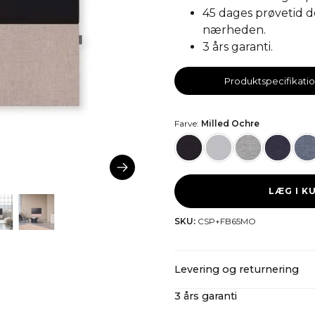
45 dages prøvetid d
nærheden.
3 års garanti.
Produktspecifikati
Farve:
Milled Ochre
LÆG I K
SKU:
CSP+FB65MO
Levering og returnering
3 års garanti
CANVAS tilbyder gratis forse
skatter og importomkostnin