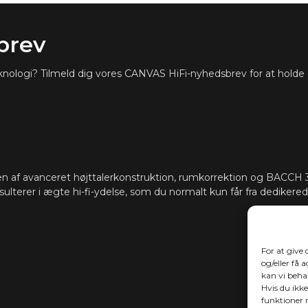
HDMI eARC, To
TILSLUTNING
Cast (multiru
brev
Desuden autom
skjules i CAN
teknologi? Tilmeld dig vores CANVAS HiFi-nyhedsbrev for at holde
som Sonos-ap
App, Samsung
support for at
Software aut
OPDATERINGER
 af avanceret højttalerkonstruktion, rumkorrektion og BACCH 3
sulterer i ægte hi-fi-ydelse, som du normalt kun får fra dedikerede
For at give
og/eller få 
kan vi beha
Hvis du ikke
funktioner 