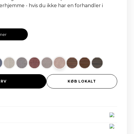
erhjemme - hvis du ikke har en forhandler i
oner
URV
KØB LOKALT
ndelse på alle ordrer over 2000 euro, inklusive alle
ger. Hvis du ønsker at returnere et produkt, kan du