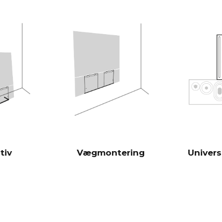
er derfor meg
traditionelle 
Burr-Brown 24
DAC'er
28 Hz - 24.00
FREKVENSRESPONS
100 Hz > 104 
SIGNAL/STØJ-FORHOLD
(Nominel udgangseffekt)
1 KHz >103 d
10 KHz >105 
100 Hz <0,04
THD+N
(1/8 nominel udgangseffekt)
1 KHz <0,04 
tiv
Vægmontering
Univers
10 KHz <0,05
Kraftfuld An
DSP
Gennem iOS-a
RUMKORREKTION
valgfri Zen Mi