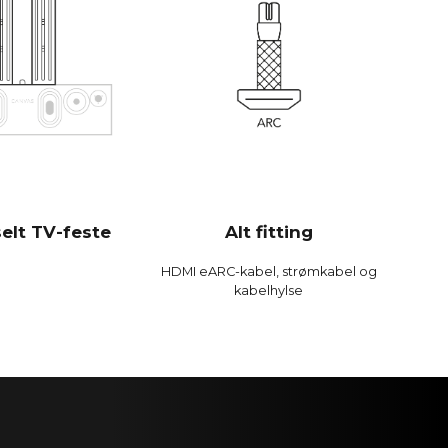
rt effektiv og spiller høyere og med mer bass enn
soundbars.
 Bit / 192 kHz
0 Hz
dB
B
dB
elt TV-feste
Alt fitting
 %
HDMI eARC-kabel, strømkabel og
%
kabelhylse
 %
loge enheter 300 MIPS firekjerner med BACCH 3D-
, bruker iPhones innebygde mikrofon eller Zen Mic