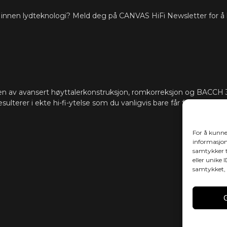
ste innen lydteknologi? Meld deg på CANVAS HiFi Newsletter for å
HDMI eARC, To
TILKOBLING
Cast (flere ro
I tillegg akt
skjules i CAN
som Sonos-ap
App, Samsung 
support for å 
n av avansert høyttalerkonstruksjon, romkorreksjon og BACCH 3
ønsker.
esulterer i ekte hi-fi-ytelse som du vanligvis bare får fra dedikerte 
Programvare 
OPPDATERINGER
oppgraderes
For å kunne
informasjons
samtykker t
eller unike 
samtykket, 