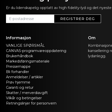
Er du lidenskapelig opptatt av high fidelity-lyd og det nye
REGISTRER DEG
Informasjon
Om
VANLIGE SPØRSMÅL
Kombinasjone
CANVAS-programvareoppdatering
kansellering r
Brukerhåndbok
lydanlegg.
Markedsføringsmateriale
Pressemappe
Bli forhandler
Anmeldelser / artikler
Prøv hjemme
Garanti og retur
Skatter / merverdiavgift
Vilkår og betingelser
Retningslinjer for personvern