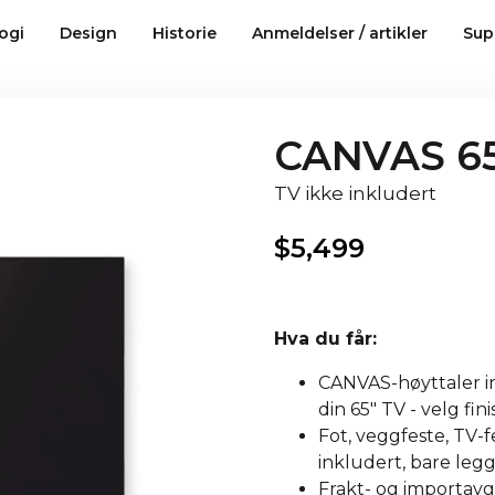
ogi
Design
Historie
Anmeldelser / artikler
Sup
CANVAS 65
TV ikke inkludert
$
5,499
Hva du får:
CANVAS-høyttaler in
din 65" TV - velg fi
Fot, veggfeste, TV-fe
inkludert, bare legg 
Frakt- og importavgi