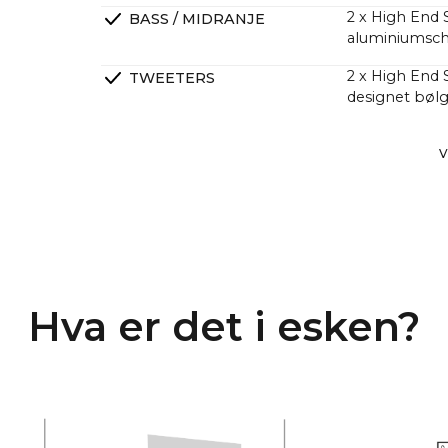
2 x High End 
BASS / MIDRANJE
aluminiumsch
2 x High End
TWEETERS
designet bølg
2 x High End 
PASSIVE RADIATORER
V
utgang
DSP Lineær f
CROSSOVERS
4-kanals klas
FORSTERKERE
større lydtry
Mange kunder 
Hva er det i esken?
kraftigere en
et mye høyere 
En lang rekke 
CANVAS har he
med 2 x 6.5" 
noe som gir 5