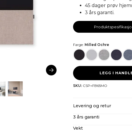
45 dager prøv hjemm
3 års garanti.
Produktspesifikasj
Farge:
Milled Ochre
LEGG I HAND
SKU:
CSP+FB65MO
Levering og retur
3 års garanti
CANVAS tilbyr gratis frakt p
importkostnader inkludert. 
Vekt
Selv etter vår utvidede 3-å
mer om våre
returregler h