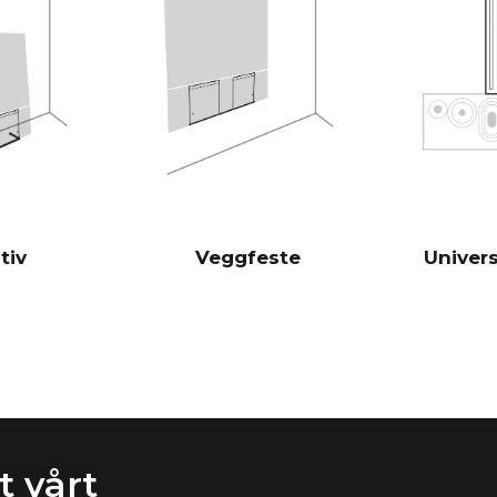
er derfor svæ
tradisjonelle 
Burr-Brown 24
DAC-er
28 Hz - 24 00
FREKVENSRESPONS
100 Hz > 104 
SIGNAL/STØY-FORHOLD
(Nominell utgangseffekt)
1 KHz >103 d
10 KHz >105 
tiv
Veggfeste
Univers
100 Hz <0,04
THD+N
(1/8 nominell utgangseffekt)
1 KHz <0,04 
10 KHz <0,05
Kraftige ana
DSP
filter
Via iOS-appen
ROMKORREKSJON
 vårt
(ekstrautstyr)