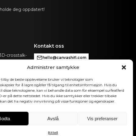
 holde deg oppdatert!
slink, Analog, Apple AirPlay 2 (flere rom), Google
m), Roon, Tidal, Spotify Connect, DLNA.
iveres automatisk inngang via kontrollenhet som kan
VAS for tilkobling med eksisterende kontrollsystemer
p, Bluetooth, B&O App, Bluesound, HEOS, Bose
Kontakt oss
App eller andre kontrollenheter. Kontakt vår
få hjelp med konfigurasjon hvis du har spesielle
D-crosstalk-
hello@canvashifi.com
hi-fi-
Administrer samtykke
Ring +45 29 75 00 45
automatisk OTA. Maskinvareelektronikk kan
CANVAS HiFi ApS
 tilby de beste opplevelsene bruker vi teknologier som
kapsler for å lagre og/eller få tilgang til enhetsinformasjon. Hvis du
Flade Engvej 4
il disse teknologiene, kan vi behandle data som for eksempel surfeatferd
9900 Frederikshavn
ID-er på dette nettstedet. Hvis du ikke samtykker eller trekker tilbake
Danmark
kan det ha negativ innvirkning på visse funksjoner og egenskaper.
MVA-nummer:
DK43519425
Godta
Avslå
Vis preferanser
Følg oss
{tittel}