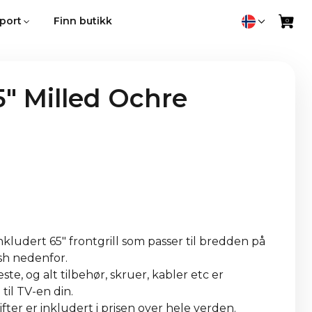
port
Finn butikk
" Milled Ochre
kludert 65" frontgrill som passer til bredden på
nish nedenfor.
ste, og alt tilbehør, skruer, kabler etc er
til TV-en din.
fter er inkludert i prisen over hele verden.