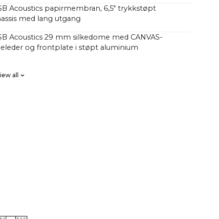
SB Acoustics papirmembran, 6,5" trykkstøpt
assis med lang utgang
 SB Acoustics 29 mm silkedome med CANVAS-
eleder og frontplate i støpt aluminium
SB Acoustics med lavt tap, høy presisjon og lang
iew all
ase FIR, høy orden
se D HiFi-forsterkere med totalt 250 watt, men med
kk enn tradisjonelle lydplanker med 1000 watt.
har lurt på hvorfor CANVAS HiFi spiller dypere og
n tradisjonelle soundbars, noe som tyder på at de har
antall watt i forsterkeren.
faktorer spiller inn her, men en vesentlig faktor er at
le 23 liter effektivt akustisk volum i kombinasjon
bass/mellomtone-enheter og 2 x 5x8" slavebasser,
92 cm2, som tilsvarer en 12" baseenhet CANVAS HiFi