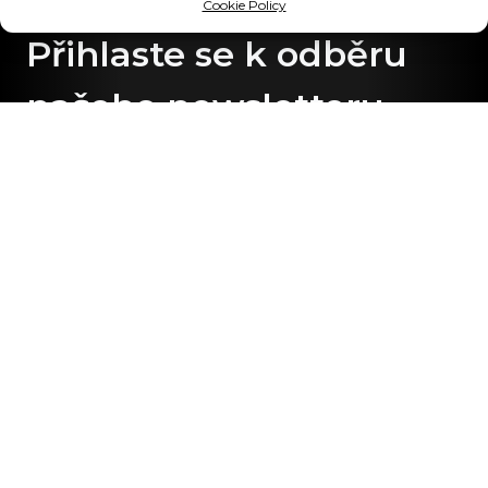
Cookie Policy
Přihlaste se k odběru
našeho newsletteru
Jste nadšenci do vysoce věrného zvuku a nejnovějších
zvukových technologií? Přihlaste se k odběru našeho
CANVAS HiFi zpravodaje, abyste byli v obraze!
Zaregistrujte se
Informace
ČASTO KLADENÉ DOTAZY
Aktualizace softwaru CANVAS
Uživatelská příručka
Marketingové materiály
Tisková sada
Staňte se prodejcem