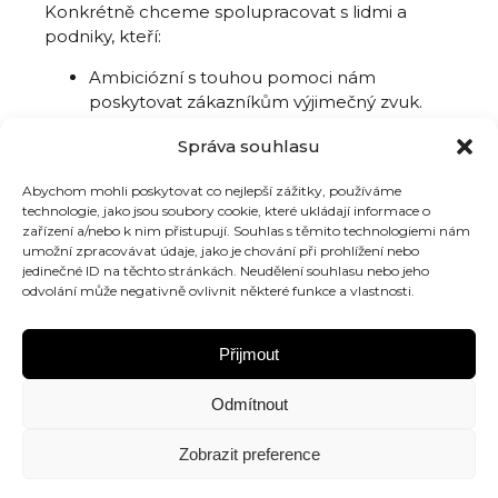
Konkrétně chceme spolupracovat s lidmi a
podniky, kteří:
Ambiciózní s touhou pomoci nám
poskytovat zákazníkům výjimečný zvuk.
Dobře zavedená síť obchodů pro bohaté,
Správa souhlasu
obchodů s interiérovým designem a
módou, špičkovou AV technikou nebo
Abychom mohli poskytovat co nejlepší zážitky, používáme
prémiovou spotřební elektronikou.
technologie, jako jsou soubory cookie, které ukládají informace o
komunikativnost a schopnost navazovat
zařízení a/nebo k nim přistupují. Souhlas s těmito technologiemi nám
kontakty v rámci místní podnikatelské
umožní zpracovávat údaje, jako je chování při prohlížení nebo
jedinečné ID na těchto stránkách. Neudělení souhlasu nebo jeho
komunity.
odvolání může negativně ovlivnit některé funkce a vlastnosti.
Nabídka výrobků renomovaných značek
Zkušenosti s dobrou znalostí regionálního
a místního marketingu.
Přijmout
Odmítnout
Podejte si přihlášku nyní
Zobrazit preference