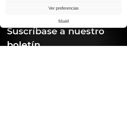
Ver preferencias
{título}
Suscríbase a nuestro
boletín
¿Le apasiona el sonido de alta fidelidad y lo último en
tecnología de audio? Suscríbase a nuestro boletín
CANVAS HiFi para mantenerse al día.
Inscríbete
Información
FAQ
Actualización del software CANVAS
Manual del usuario