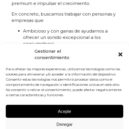
premium e impulsar el crecimiento.
En concreto, buscamos trabajar con personas y
empresas que:
Ambicioso y con ganas de ayudarnos a
ofrecer un sonido excepcional a los
consumidores
Bien establecidos en redes de afluencia,
Gestionar el
diseño de interiores y moda, AV de gama
consentimiento
alta o tiendas de electrónica de consumo
premium.
Para ofrecer las mejores experiencias, utilizamos tecnologías como las
cookies para almacenar y/o acceder a la información del dispositivo.
Extrovertido y con capacidad para
Consentir estas tecnologías nos permitirá procesar datos como el
relacionarse con la comunidad
comportamiento de navegación o identificaciones únicas en este sitio.
empresarial local.
No consentir o retirar el consentimiento, puede afectar negativamente
Ofrecer productos de marcas reputadas
a ciertas características y funciones.
Experiencia con sólidos conocimientos de
marketing regional y local
Acepte
Solicitar ahora
Denegar