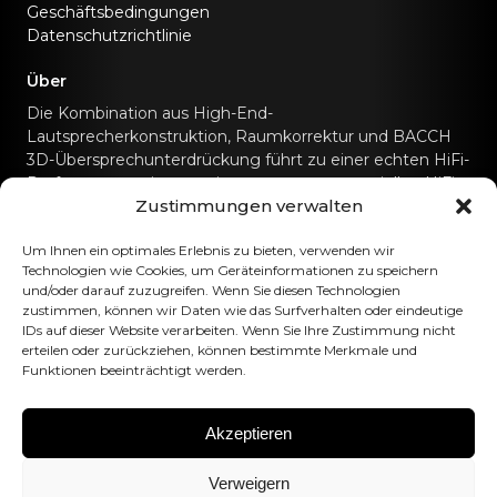
Geschäftsbedingungen
Datenschutzrichtlinie
Über
Die Kombination aus High-End-
Lautsprecherkonstruktion, Raumkorrektur und BACCH
3D-Übersprechunterdrückung führt zu einer echten HiFi-
Performance, wie man sie sonst nur von speziellen HiFi-
Zustimmungen verwalten
Soundsystemen kennt.
Kontaktiere uns
Um Ihnen ein optimales Erlebnis zu bieten, verwenden wir
Technologien wie Cookies, um Geräteinformationen zu speichern
und/oder darauf zuzugreifen. Wenn Sie diesen Technologien
hello@canvashifi.com
Anruf +45 29 75 00 45
zustimmen, können wir Daten wie das Surfverhalten oder eindeutige
IDs auf dieser Website verarbeiten. Wenn Sie Ihre Zustimmung nicht
CANVAS HiFi ApS
erteilen oder zurückziehen, können bestimmte Merkmale und
Funktionen beeinträchtigt werden.
Flade Engvej 4
9900 Frederikshavn
Dänemark
Akzeptieren
Umsatzsteuer-Identifikationsnummer:
DK43519425
Verweigern