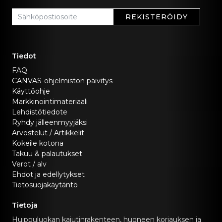
REKISTERÖIDY
Tiedot
FAQ
CANVAS-ohjelmiston päivitys
Käyttöohje
Markkinointimateriaali
Lehdistötiedote
Ryhdy jälleenmyyjäksi
Arvostelut / Artikkelit
Kokeile kotona
Takuu & palautukset
Verot / alv
Ehdot ja edellytykset
Tietosuojakäytäntö
Tietoja
Huippuluokan kaiutinrakenteen, huoneen korjauksen ja