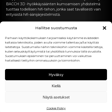
BACCH 3D -hyökkäysäänten kumoamisen yhdistelmä
tuottaa todellisen hifi-tehon, jonka saat tavallisesti vain
erityisistä hifi-äänijärjestelmistä.
Ota yhteyttä
Hallitse suostumusta
hello@canvashifi.com
Parhaan käyttökokemuksen tarjoamiseksi käytämme evästeiden
kaltaisia tekniikoita, joiden avulla voimme tallentaa ja/tai käyttää
Soita numeroon +45 29 75 00 45
laitetietoja. Suostumalla näihin tekniikoihin voimme käsitellä tietoja,
kuten selauskäyttäytymistä tai yksilöllisiä tunnuksia tällä sivustolla.
CANVAS HiFi ApS
Suostumuksen epääminen tai peruuttaminen voi vaikuttaa
haitallisesti tiettyihin ominaisuuksiin ja toimintoihin.
Flade Engvej 4
9900 Frederikshavn
Tanska
Hyväksy
ALV-numero:
DK43519425
Kiellä
Seuraa meitä
Näytä asetukset
Cookie Policy