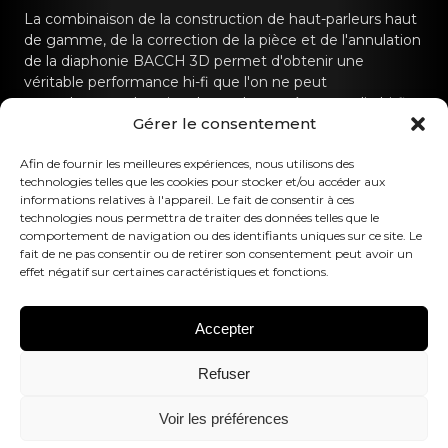
La combinaison de la construction de haut-parleurs haut
de gamme, de la correction de la pièce et de l'annulation
de la diaphonie BACCH 3D permet d'obtenir une
véritable performance hi-fi que l'on ne peut
normalement obtenir qu'avec des systèmes audio hi-fi
Gérer le consentement
dédiés.
Contactez-nous
Afin de fournir les meilleures expériences, nous utilisons des
technologies telles que les cookies pour stocker et/ou accéder aux
informations relatives à l'appareil. Le fait de consentir à ces
hello@canvashifi.com
Appeler le +45 29 75 00 45
technologies nous permettra de traiter des données telles que le
comportement de navigation ou des identifiants uniques sur ce site. Le
CANVAS HiFi ApS
fait de ne pas consentir ou de retirer son consentement peut avoir un
effet négatif sur certaines caractéristiques et fonctions.
Flade Engvej 4
9900 Frederikshavn
Danemark
Accepter
Numéro de TVA :
DK43519425
Refuser
Suivez-nous
Voir les préférences