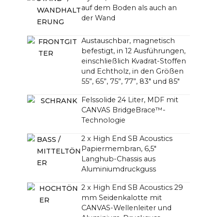
auf dem Boden als auch an
WANDHALT
der Wand
ERUNG
Austauschbar, magnetisch
FRONTGIT
befestigt, in 12 Ausführungen,
TER
einschließlich Kvadrat-Stoffen
und Echtholz, in den Größen
55”, 65”, 75”, 77”, 83" und 85"
Felssolide 24 Liter, MDF mit
SCHRANK
CANVAS BridgeBrace™-
Technologie
2 x High End SB Acoustics
BASS /
Papiermembran, 6,5"
MITTELTÖN
Langhub-Chassis aus
ER
Aluminiumdruckguss
2 x High End SB Acoustics 29
HOCHTÖN
mm Seidenkalotte mit
ER
CANVAS-Wellenleiter und