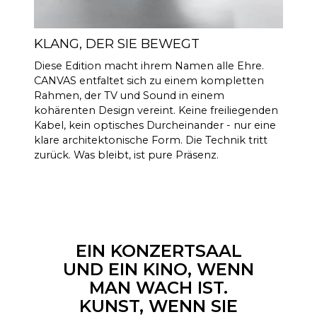
HDMI eARC, Toslink, Analog,
KONNEKTI
Apple AirPlay 2 (mehrere
VITÄT
Räume), Google Cast
KLANG, DER SIE BEWEGT
(mehrere Räume), Roon, Tidal,
Diese Edition macht ihrem Namen alle Ehre.
Spotify Connect, DLNA.
CANVAS entfaltet sich zu einem kompletten
Zusätzlich automatisch
Rahmen, der TV und Sound in einem
aktivierte Eingabe über in
kohärenten Design vereint. Keine freiliegenden
CANVAS ausblendbare
Kabel, kein optisches Durcheinander - nur eine
Steuereinheit zur Verbindung
klare architektonische Form. Die Technik tritt
mit vorhandenen
zurück. Was bleibt, ist pure Präsenz.
Steuerungssystemen wie
Sonos App, Bluetooth, B&O
App, Bluesound, HEOS, Bose
App, Samsung App oder
anderen Steuereinheiten. Bei
Sonderwünschen
EIN KONZERTSAAL
kontaktieren Sie unseren
UND EIN KINO, WENN
Support für Hilfe bei der
MAN WACH IST.
Konfiguration.
KUNST, WENN SIE
Software automatischer OTA.
AKTUALISI