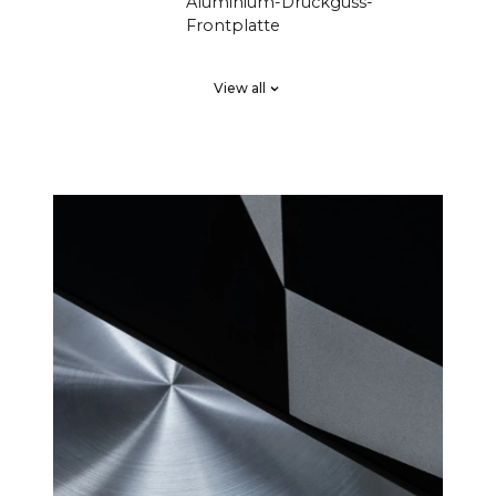
Aluminium-Druckguss-
Frontplatte
2 x High End SB Acoustics,
PASSIVE
View all
verlustarm, hohe Präzision,
STRAHLER
großer Hub
DSP Linearphasiges FIR, hohe
ÜBERGÄN
Ordnung
GE
4-Kanal-HiFi-Verstärker der
VERSTÄRK
Klasse D mit insgesamt 250
ER
Watt, aber mit höherem
Schalldruck als herkömmliche
Soundbars mit 1000 Watt.
Viele Kunden haben sich
gefragt, warum CANVAS HiFi
tiefer und kraftvoller spielt als
herkömmliche Soundbars, die
darauf schließen lassen, dass
ihr Verstärker eine viel höhere