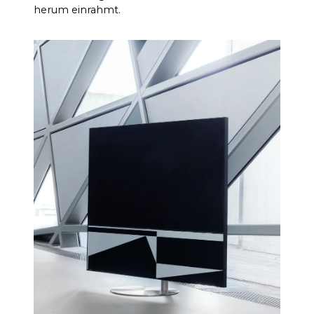
100 Hz > 104 dB
SIGNAL-
herum einrahmt.
RAUSCH-
1 KHz >103 dB
VERHÄLTNI
10 KHz >105 dB
S
(Nennausgangsl
eistung)
100 Hz <0,04 %
THD+N
(1/8
1 KHz <0,04 %
Nennausgangsl
10 KHz <0,05 %
eistung)
Leistungsstarker Analog
DSP
Devices 300 MIPS Quad-Core
mit BACCH 3D-Filter
Über die iOS-App wird das
RAUMKORR
eingebaute Mikrofon des
EKTUR
iPhones oder das optionale
Zen Mic verwendet