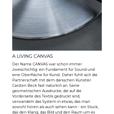
Wattzahl hat.
Dabei spielen eine Vielzahl
von Faktoren eine Rolle,
wesentlich ist jedoch, dass
CANVAS über satte 23 Liter
effektives Akustikvolumen
verfügt. In Kombination mit 2
x 6,5" Bass-/Mitteltönern und 2
x 5x8" Slave-Bässen ergibt das
592 cm2, was einer 12"
A LIVING CANVAS
Basiseinheit entspricht.
CANVAS HiFi ist daher
Der Name CANVAS war schon immer
hocheffizient und spielt lauter
zweischichtig: ein Fundament für Sound und
und bassstärker als
eine Oberfläche für Kunst. Daher fühlt sich die
herkömmliche Soundbars.
Partnerschaft mit dem dänischen Künstler
Carsten Beck fast natürlich an. Seine
Burr-Brown 24 Bit / 192 kHz
DACs
geometrischen Ausdrucke, die auf die
Vorderseite des Textils gedruckt sind,
30 Hz - 20.000 Hz
FREQUENZ
verwandeln das System in etwas, das man
GANG
sowohl hören als auch sehen kann - ein Stück,
das den Klang, das Bild und den Raum um es