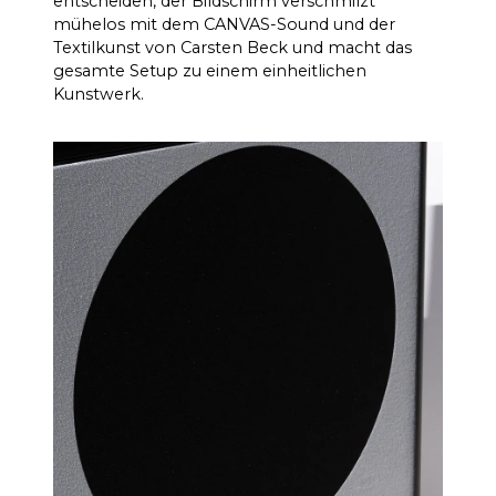
entscheiden, der Bildschirm verschmilzt
mühelos mit dem CANVAS-Sound und der
Textilkunst von Carsten Beck und macht das
gesamte Setup zu einem einheitlichen
Kunstwerk.