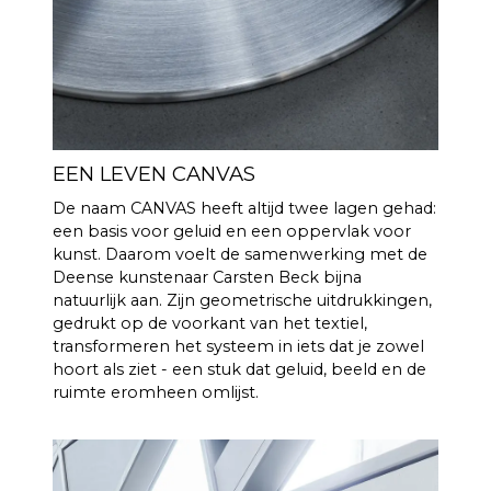
Er spelen hier een groot
aantal factoren mee, maar
een essentiële factor is dat
CANVAS maar liefst 23 liter
effectief akoestisch volume
heeft in combinatie met 2x6.5"
bas/middenbereikunits en 2 x
5x8" slave-bassen, wat 592
EEN LEVEN CANVAS
cm2 oplevert, wat
De naam CANVAS heeft altijd twee lagen gehad:
overeenkomt met een 12"
een basis voor geluid en een oppervlak voor
basiseenheid CANVAS HiFi is
kunst. Daarom voelt de samenwerking met de
daarom zeer efficiënt en
Deense kunstenaar Carsten Beck bijna
speelt luider en met meer bas
natuurlijk aan. Zijn geometrische uitdrukkingen,
dan traditionele soundbars.
gedrukt op de voorkant van het textiel,
transformeren het systeem in iets dat je zowel
Burr-Brown 24-bits / 192 kHz
DAC's
hoort als ziet - een stuk dat geluid, beeld en de
ruimte eromheen omlijst.
30 Hz - 20.000 Hz
FREQUEN
TIERESPO
NS
100 Hz > 104 dB