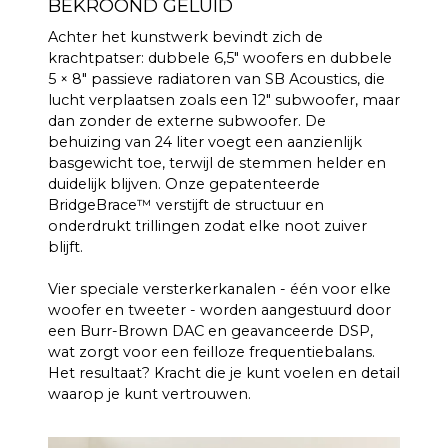
BEKROOND GELUID
Achter het kunstwerk bevindt zich de
krachtpatser: dubbele 6,5″ woofers en dubbele
5 × 8″ passieve radiatoren van SB Acoustics, die
lucht verplaatsen zoals een 12″ subwoofer, maar
dan zonder de externe subwoofer. De
behuizing van 24 liter voegt een aanzienlijk
basgewicht toe, terwijl de stemmen helder en
duidelijk blijven. Onze gepatenteerde
BridgeBrace™ verstijft de structuur en
onderdrukt trillingen zodat elke noot zuiver
blijft.
Vier speciale versterkerkanalen - één voor elke
woofer en tweeter - worden aangestuurd door
een Burr-Brown DAC en geavanceerde DSP,
wat zorgt voor een feilloze frequentiebalans.
Het resultaat? Kracht die je kunt voelen en detail
waarop je kunt vertrouwen.