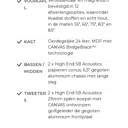
Verwisselbaar en magnetisch
VOORGRIL
bevestigd in 12
L
afwerkingsopties, waaronder
Kvadrat stoffen en echt hout,
in de maten 55", 65", 75", 83" en
85"
Oerdegelijke 24 liter, MDF met
KAST
CANVAS BridgeBrace™
technologie
2 x High End SB Acoustics
BASSEN /
papieren conus, 6,5" gegoten
MIDDEN
aluminium chassis met lange
slag
2 x High End SB Acoustics
TWEETER
29mm zijden koepel met
S
CANVAS ontworpen
golfgeleider die gegoten
aluminium frontplaat
2 x High End SB Acoustics