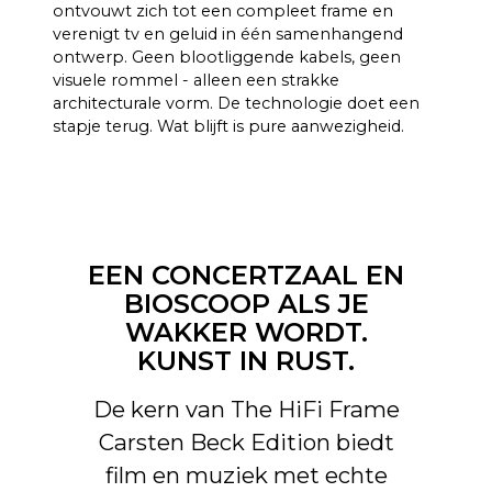
HDMI eARC, Toslink, Analoog,
CONNECTI
ontvouwt zich tot een compleet frame en
Apple AirPlay 2 (meerdere
verenigt tv en geluid in één samenhangend
VITEIT
kamers), Google Cast
ontwerp. Geen blootliggende kabels, geen
(meerdere kamers), Roon,
visuele rommel - alleen een strakke
Tidal, Spotify Connect, DLNA.
architecturale vorm. De technologie doet een
stapje terug. Wat blijft is pure aanwezigheid.
Bovendien automatisch
geactiveerde invoer via
besturingseenheid die kan
worden verborgen in CANVAS
voor verbinding met
bestaande
EEN CONCERTZAAL EN
besturingssystemen zoals
BIOSCOOP ALS JE
Sonos app, Bluetooth, B&O
App, Bluesound, HEOS, Bose
WAKKER WORDT.
App, Samsung App of andere
KUNST IN RUST.
besturingseenheden. Neem
contact op met onze
De kern van The HiFi Frame
ondersteuning voor hulp bij
Carsten Beck Edition biedt
de configuratie als je speciale
wensen hebt.
film en muziek met echte