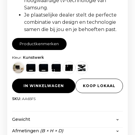
hoogwaardige tv-technologie van
Samsung.
Je plaatselijke dealer stelt de perfecte
combinatie van design en technologie
samen die bij jou en je behoeften past.
Productkenmerken
Kleur:
Kunstwerk
IN WINKELWAGEN
KOOP LOKAAL
SKU:
AA65FS
Gewicht
Afmetingen
(B × H × D)
Het HiFi Frame 55” Stof:
56,6 kg