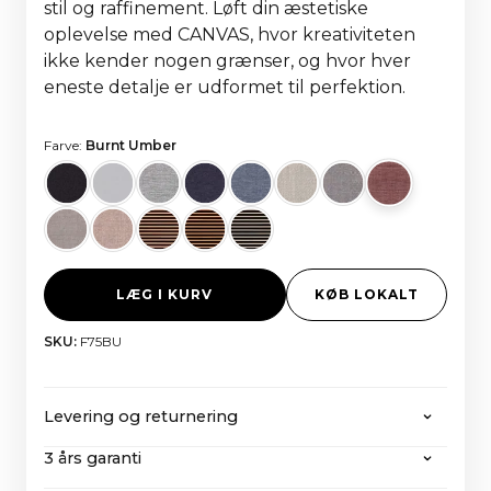
stil og raffinement. Løft din æstetiske
oplevelse med CANVAS, hvor kreativiteten
ikke kender nogen grænser, og hvor hver
eneste detalje er udformet til perfektion.
Farve:
Burnt Umber
LÆG I KURV
KØB LOKALT
SKU:
F75BU
Levering og returnering
3 års garanti
CANVAS tilbyder gratis forsendelse på alle ordrer
over 2000 euro, inklusive alle skatter og