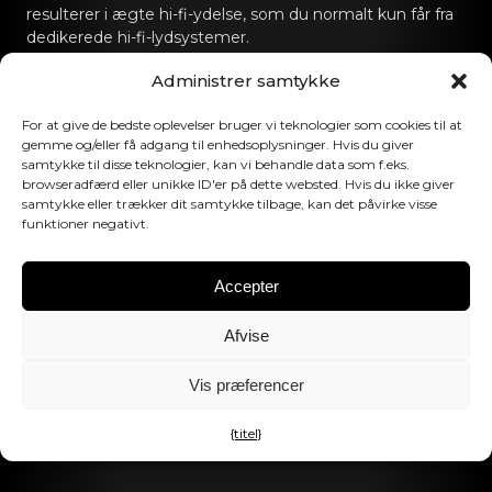
resulterer i ægte hi-fi-ydelse, som du normalt kun får fra
dedikerede hi-fi-lydsystemer.
Administrer samtykke
Kontakt os
For at give de bedste oplevelser bruger vi teknologier som cookies til at
hello@canvashifi.com
Ring til +45 29 75 00 45
gemme og/eller få adgang til enhedsoplysninger. Hvis du giver
samtykke til disse teknologier, kan vi behandle data som f.eks.
CANVAS HiFi ApS
browseradfærd eller unikke ID'er på dette websted. Hvis du ikke giver
Flade Engvej 4
samtykke eller trækker dit samtykke tilbage, kan det påvirke visse
funktioner negativt.
9900 Frederikshavn
Danmark
Accepter
Momsnummer:
DK43519425
Afvise
Følg os
Vis præferencer
{titel}
©2026 CANVAS HiFi. Alle rettigheder forbeholdes.