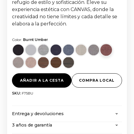
refugio de estilo y sofisticación. Eleve su
experiencia estética con CANVAS, donde la
creatividad no tiene límites y cada detalle se
elabora a la perfección.
Color:
Burnt Umber
AÑADIR A LA CESTA
COMPRA LOCAL
SKU:
F75BU
Entrega y devoluciones
3 años de garantía
CANVAS ofrece envío gratuito en todos los
pedidos superiores a 2000 euros, con todos los