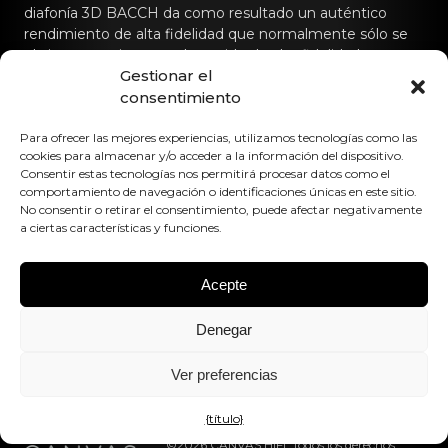
diafonía 3D BACCH da como resultado un auténtico
rendimiento de alta fidelidad que normalmente sólo se
obtiene con sistemas de sonido de alta fidelidad
Gestionar el
dedicados.
consentimiento
Póngase en contacto con nosotros
Para ofrecer las mejores experiencias, utilizamos tecnologías como las
cookies para almacenar y/o acceder a la información del dispositivo.
hello@canvashifi.com
Llame al +45 29 75 00 45
Consentir estas tecnologías nos permitirá procesar datos como el
comportamiento de navegación o identificaciones únicas en este sitio.
CANVAS HiFi ApS
No consentir o retirar el consentimiento, puede afectar negativamente
Flade Engvej 4
a ciertas características y funciones.
9900 Frederikshavn
Dinamarca
Acepte
Número de IVA:
DK43519425
Denegar
Síguenos en
Ver preferencias
{título}
©2026 CANVAS HiFi. Todos los derechos