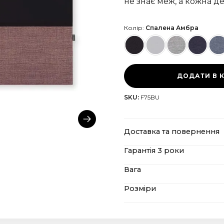
не знає меж, а кожна д
Колір:
Спалена Амбра
ДОДАТИ В 
SKU:
F75BU
Доставка та повернення
Гарантія 3 роки
CANVAS пропонує безкошт
2000 євро, включаючи всі
Вага
Навіть після нашої розшир
повернути товар, ви мож
зручною для обслуговуван
повернення тут
.
Розміри
75" Тканина: 3,1 кг
само як CANVAS гарантує
75" Дерево: 4,1 кг
забезпечення, а й апарат
75": 167,5 x 36,9 см / 66,0 x