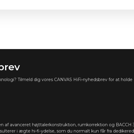
83": 184,9 x 36,9 cm / 72.2 x 
brev
teknologi? Tilmeld dig vores CANVAS HiFi-nyhedsbrev for at holde
 af avanceret højttalerkonstruktion, rumkorrektion og BACCH 3
sulterer i ægte hi-fi-ydelse, som du normalt kun får fra dedikerede