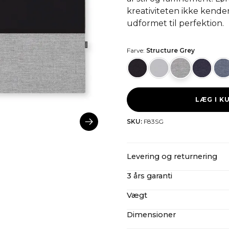
kreativiteten ikke kende
udformet til perfektion.
Farve:
Structure Grey
LÆG I K
SKU:
F83SG
Levering og returnering
3 års garanti
CANVAS tilbyder gratis forse
skatter og importomkostnin
Vægt
Selv efter vores udvidede 3
læse mere om vores
retur
servicevenlige konstruktio
Dimensioner
83" Stof: 3,7 kg
ikke kun fremtidige opgrad
83" Træ: 4,7 kg