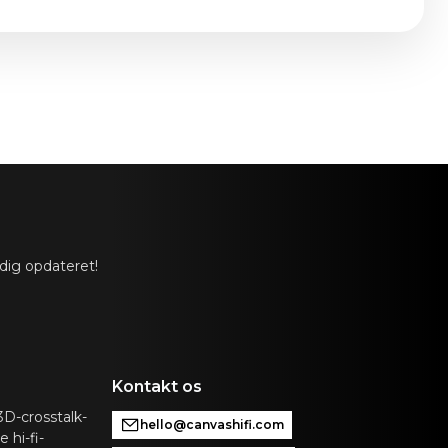
14.5 in
 dig opdateret!
Kontakt os
D-crosstalk-
hello@canvashifi.com
 hi-fi-