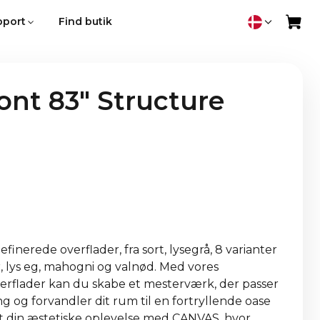
pport
Find butik
nt 83" Structure
nerede overflader, fra sort, lysegrå, 8 varianter
r, lys eg, mahogni og valnød. Med vores
erflader kan du skabe et mesterværk, der passer
ing og forvandler dit rum til en fortryllende oase
øft din æstetiske oplevelse med CANVAS, hvor