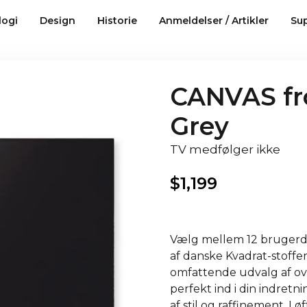
logi
Design
Historie
Anmeldelser / Artikler
Su
CANVAS fro
Grey
TV medfølger ikke
$
1,199
Vælg mellem 12 brugerdefi
af danske Kvadrat-stoffe
omfattende udvalg af ov
perfekt ind i din indretn
af stil og raffinement. L