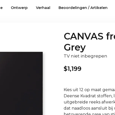
ie
Ontwerp
Verhaal
Beoordelingen / Artikelen
CANVAS fro
Grey
TV niet inbegrepen
$
1,199
Kies uit 12 op maat gemaa
Deense Kvadrat stoffen, 
uitgebreide reeks afwe
dat naadloos aansluit bi
betoverende oase van stij