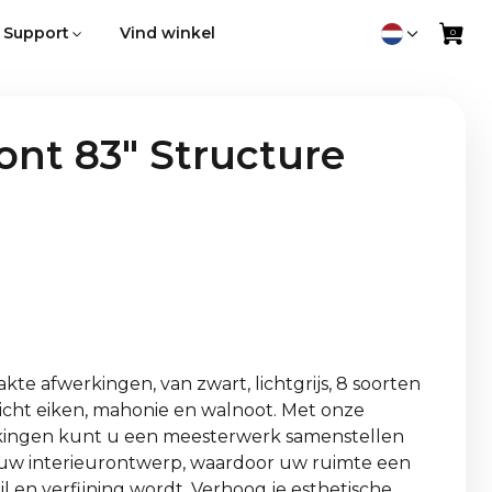
Support
Vind winkel
nt 83" Structure
kte afwerkingen, van zwart, lichtgrijs, 8 soorten
licht eiken, mahonie en walnoot. Met onze
rkingen kunt u een meesterwerk samenstellen
j uw interieurontwerp, waardoor uw ruimte een
l en verfijning wordt. Verhoog je esthetische