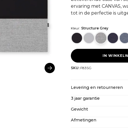
ervaring met CANVAS, waa
tot in de perfectie is uit
Kleur:
Structure Grey
IN WINKEL
SKU:
F83SG
Levering en retourneren
3 jaar garantie
CANVAS biedt gratis verzen
inclusief alle belastingen e
Gewicht
Zelfs na onze verlengde ga
kun je hier meer te weten
servicevriendelijke constr
Afmetingen
83" Stof: 3,7 kg
CANVAS niet alleen toekom
83" Hout: 4,7 kg