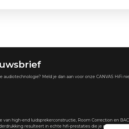
garandeert.
83": 184,9 x 36,9 cm / 72,2 x 
euwsbrief
ste audiotechnologie? Meld je dan aan voor onze CANVAS HiFi nie
e van high-end luidsprekerconstructie, Room Correction en B
erdrukking resulteert in echte hifi-prestaties die je normaal ge