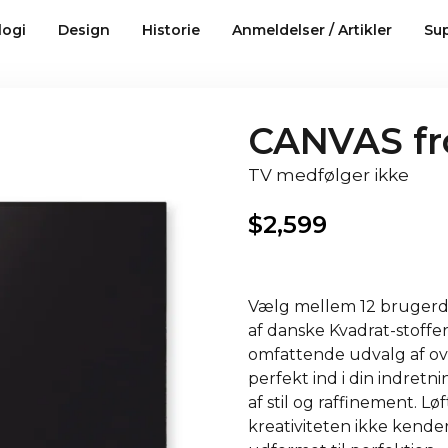
logi
Design
Historie
Anmeldelser / Artikler
Su
CANVAS fr
TV medfølger ikke
$
2,599
Vælg mellem 12 brugerdefi
af danske Kvadrat-stoffe
omfattende udvalg af ov
perfekt ind i din indretn
af stil og raffinement. L
kreativiteten ikke kende