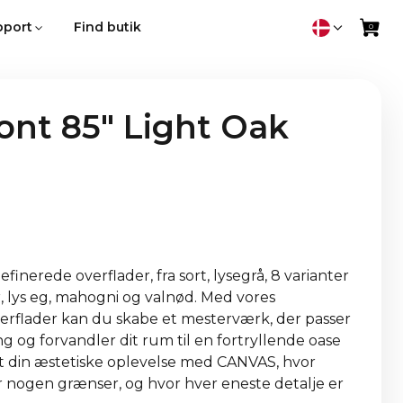
pport
Find butik
ont 85" Light Oak
nerede overflader, fra sort, lysegrå, 8 varianter
r, lys eg, mahogni og valnød. Med vores
erflader kan du skabe et mesterværk, der passer
ing og forvandler dit rum til en fortryllende oase
øft din æstetiske oplevelse med CANVAS, hvor
r nogen grænser, og hvor hver eneste detalje er