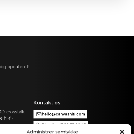
 dig opdateret!
Kontakt os
D-crosstalk-
hello@canvashifi.com
 hi-fi-
Ring til +45 29 75 00 45
Administrer samtykke