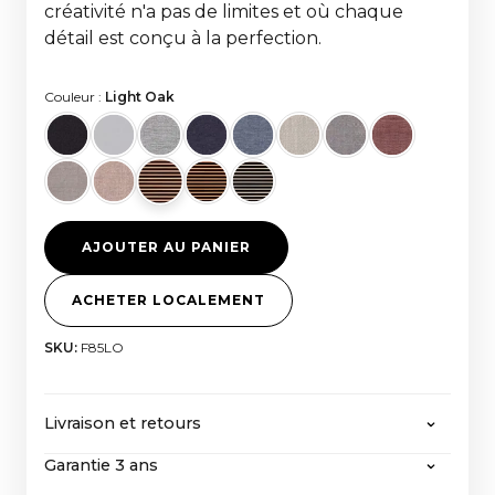
créativité n'a pas de limites et où chaque
détail est conçu à la perfection.
Couleur :
Light Oak
AJOUTER AU PANIER
ACHETER LOCALEMENT
SKU:
F85LO
Livraison et retours
Garantie 3 ans
CANVAS offre la livraison gratuite pour toute
commande supérieure à 2000 euros, toutes taxes