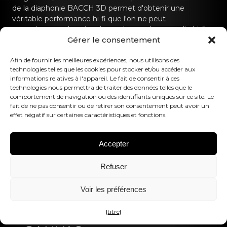
de la diaphonie BACCH 3D permet d'obtenir une
véritable performance hi-fi que l'on ne peut
normalement obtenir qu'avec des systèmes audio hi-fi
Gérer le consentement
dédiés.
Afin de fournir les meilleures expériences, nous utilisons des
Contactez-nous
technologies telles que les cookies pour stocker et/ou accéder aux
informations relatives à l'appareil. Le fait de consentir à ces
technologies nous permettra de traiter des données telles que le
hello@canvashifi.com
Appeler le +45 29 75 00 45
comportement de navigation ou des identifiants uniques sur ce site. Le
CANVAS HiFi ApS
fait de ne pas consentir ou de retirer son consentement peut avoir un
effet négatif sur certaines caractéristiques et fonctions.
Flade Engvej 4
9900 Frederikshavn
Danemark
Accepter
Numéro de TVA :
DK43519425
Refuser
Suivez-nous
Voir les préférences
{titre}