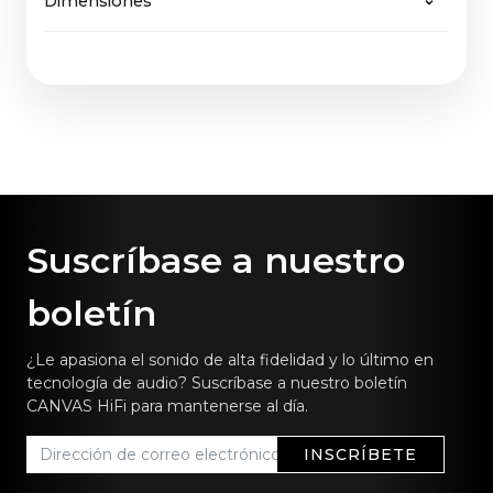
Dimensiones
85" Tejido: 3,7 Kg
de fácil mantenimiento, recibirá asistencia sin
información sobre nuestra
política de
85" Madera: 4,7 Kg
problemas, del mismo modo que CANVAS
devoluciones aquí
.
85": 189,6 x 36,9 cm / 72,6 x 14,5 in
garantiza no sólo futuras actualizaciones del
software, sino también del hardware.
Suscríbase a nuestro
boletín
¿Le apasiona el sonido de alta fidelidad y lo último en
tecnología de audio? Suscríbase a nuestro boletín
CANVAS HiFi para mantenerse al día.
INSCRÍBETE