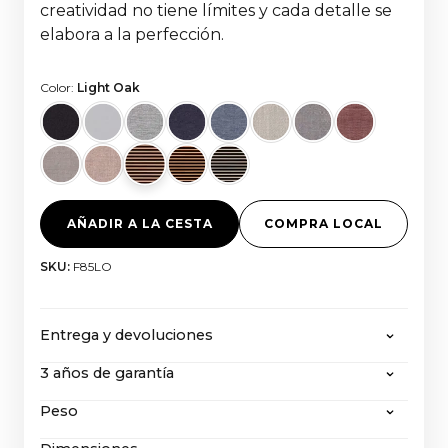
creatividad no tiene límites y cada detalle se
elabora a la perfección.
Color:
Light Oak
AÑADIR A LA CESTA
COMPRA LOCAL
SKU:
F85LO
Entrega y devoluciones
3 años de garantía
CANVAS ofrece envío gratuito en todos los
pedidos superiores a 2000 euros, con todos los
Peso
Incluso después de nuestra garantía ampliada de 3
impuestos y gastos de importación incluidos. Si
años, CANVAS, con su extraordinaria construcción
desea devolver un producto, puede obtener más