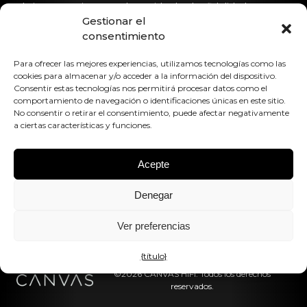
obtiene con sistemas de sonido de alta fidelidad
Gestionar el
dedicados.
consentimiento
Póngase en contacto con nosotros
Para ofrecer las mejores experiencias, utilizamos tecnologías como las
cookies para almacenar y/o acceder a la información del dispositivo.
hello@canvashifi.com
Llame al +45 29 75 00 45
Consentir estas tecnologías nos permitirá procesar datos como el
comportamiento de navegación o identificaciones únicas en este sitio.
CANVAS HiFi ApS
No consentir o retirar el consentimiento, puede afectar negativamente
Flade Engvej 4
a ciertas características y funciones.
9900 Frederikshavn
Dinamarca
Acepte
Número de IVA:
DK43519425
Denegar
Síguenos en
Ver preferencias
{título}
©2026 CANVAS HiFi. Todos los derechos
reservados.