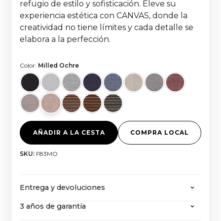
refugio de estilo y sofisticación. Eleve su
experiencia estética con CANVAS, donde la
creatividad no tiene límites y cada detalle se
elabora a la perfección.
Color:
Milled Ochre
AÑADIR A LA CESTA
COMPRA LOCAL
SKU:
F83MO
Entrega y devoluciones
3 años de garantía
CANVAS ofrece envío gratuito en todos los
pedidos superiores a 2000 euros, con todos los