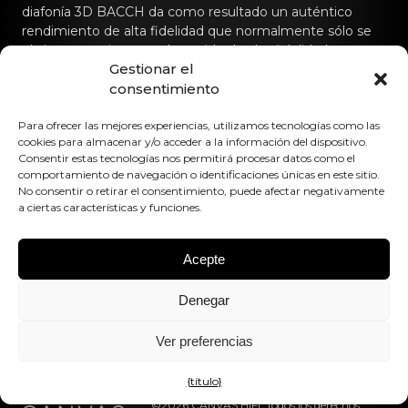
diafonía 3D BACCH da como resultado un auténtico
rendimiento de alta fidelidad que normalmente sólo se
obtiene con sistemas de sonido de alta fidelidad
Gestionar el
dedicados.
consentimiento
Póngase en contacto con nosotros
Para ofrecer las mejores experiencias, utilizamos tecnologías como las
cookies para almacenar y/o acceder a la información del dispositivo.
hello@canvashifi.com
Llame al +45 29 75 00 45
Consentir estas tecnologías nos permitirá procesar datos como el
comportamiento de navegación o identificaciones únicas en este sitio.
CANVAS HiFi ApS
No consentir o retirar el consentimiento, puede afectar negativamente
Flade Engvej 4
a ciertas características y funciones.
9900 Frederikshavn
Dinamarca
Acepte
Número de IVA:
DK43519425
Denegar
Síguenos en
Ver preferencias
{título}
©2026 CANVAS HiFi. Todos los derechos