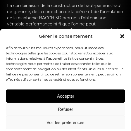
La combinaison de la construction de haut-parleurs haut
de gamme, de la correction de la pièce et de l'annulation
de la diaphonie BACCH 3D permet d'obtenir une
véritable performance hi-fi que l'on ne peut
normalement obtenir qu'avec des systèmes audio hi-fi
Gérer le consentement
dédiés.
Contactez-nous
Afin de fournir les meilleures expériences, nous utilisons des
technologies telles que les cookies pour stocker et/ou accéder aux
informations relatives à l'appareil. Le fait de consentir à ces
hello@canvashifi.com
Appeler le +45 29 75 00 45
technologies nous permettra de traiter des données telles que le
comportement de navigation ou des identifiants uniques sur ce site. Le
CANVAS HiFi ApS
fait de ne pas consentir ou de retirer son consentement peut avoir un
effet négatif sur certaines caractéristiques et fonctions.
Flade Engvej 4
9900 Frederikshavn
Danemark
Accepter
Numéro de TVA :
DK43519425
Refuser
Suivez-nous
Voir les préférences