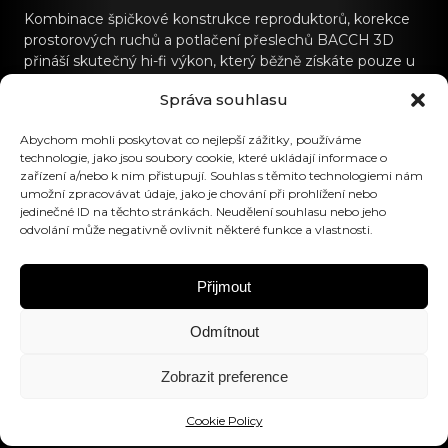
Kombinace špičkové konstrukce reproduktorů, korekce
prostorových ruchů a potlačení přeslechů BACCH 3D
přináší skutečný hi-fi výkon, který běžně získáte pouze u
specializovaných hi-fi zvukových systémů.
Správa souhlasu
Kontaktujte nás
Abychom mohli poskytovat co nejlepší zážitky, používáme
technologie, jako jsou soubory cookie, které ukládají informace o
hello@canvashifi.com
Volejte +45 29 75 00 45
zařízení a/nebo k nim přistupují. Souhlas s těmito technologiemi nám
umožní zpracovávat údaje, jako je chování při prohlížení nebo
CANVAS HiFi ApS
jedinečné ID na těchto stránkách. Neudělení souhlasu nebo jeho
odvolání může negativně ovlivnit některé funkce a vlastnosti.
Flade Engvej 4
9900 Frederikshavn
Dánsko
Přijmout
Číslo DPH:
DK43519425
Odmítnout
Sledujte nás
Zobrazit preference
Cookie Policy