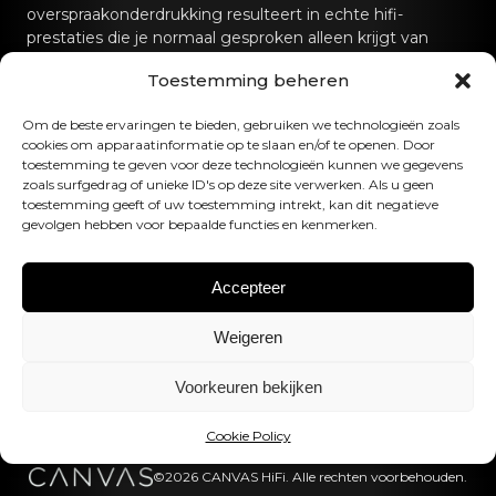
overspraakonderdrukking resulteert in echte hifi-
prestaties die je normaal gesproken alleen krijgt van
speciale hifi-geluidssystemen.
Toestemming beheren
Neem contact met ons op
Om de beste ervaringen te bieden, gebruiken we technologieën zoals
cookies om apparaatinformatie op te slaan en/of te openen. Door
hello@canvashifi.com
Bel +45 29 75 00 45
toestemming te geven voor deze technologieën kunnen we gegevens
zoals surfgedrag of unieke ID's op deze site verwerken. Als u geen
CANVAS HiFi ApS
toestemming geeft of uw toestemming intrekt, kan dit negatieve
gevolgen hebben voor bepaalde functies en kenmerken.
Flade Engvej 4
9900 Frederikshavn
Denemarken
Accepteer
BTW-nummer:
DK43519425
Weigeren
Volg ons
Voorkeuren bekijken
Cookie Policy
©2026 CANVAS HiFi. Alle rechten voorbehouden.