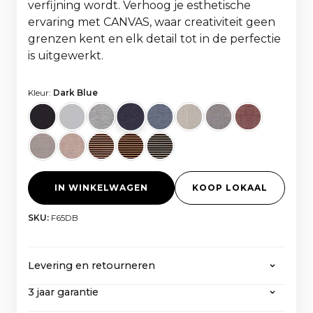
verfijning wordt. Verhoog je esthetische
ervaring met CANVAS, waar creativiteit geen
grenzen kent en elk detail tot in de perfectie
is uitgewerkt.
Kleur:
Dark Blue
IN WINKELWAGEN
KOOP LOKAAL
SKU:
F65DB
Levering en retourneren
3 jaar garantie
CANVAS biedt gratis verzending op alle
bestellingen van meer dan 2000 euro, inclusief