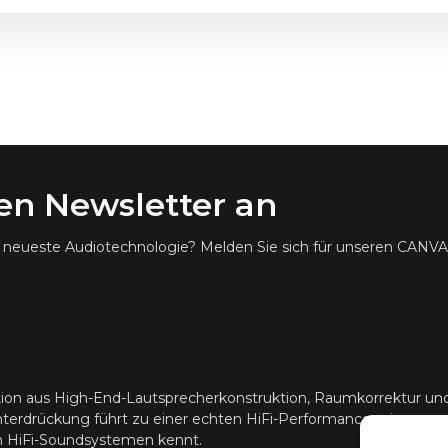
ren Newsletter an
ie neueste Audiotechnologie? Melden Sie sich für unseren CANV
ion aus High-End-Lautsprecherkonstruktion, Raumkorrektur u
erdrückung führt zu einer echten HiFi-Performance, wie man s
en HiFi-Soundsystemen kennt.